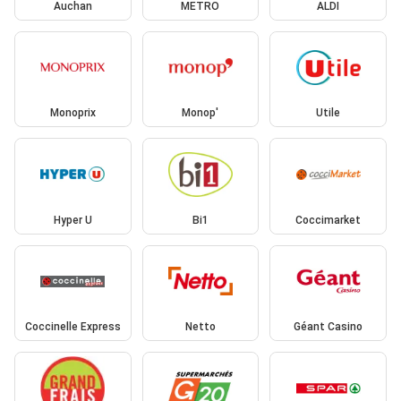
Auchan
METRO
ALDI
Monoprix
Monop'
Utile
Hyper U
Bi1
Coccimarket
Coccinelle Express
Netto
Géant Casino