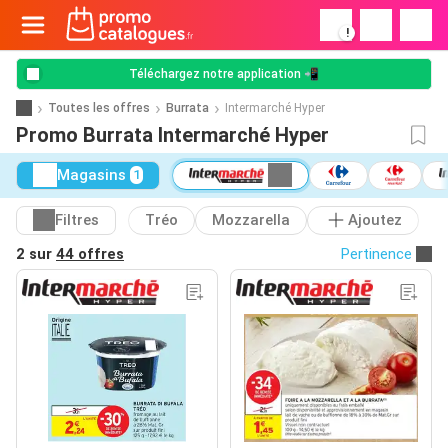
!
Téléchargez notre application 📲
Toutes les offres
Burrata
Intermarché Hyper
Promo Burrata Intermarché Hyper
Magasins
1
Filtres
Tréo
Mozzarella
Ajoutez
2 sur
44 offres
Pertinence