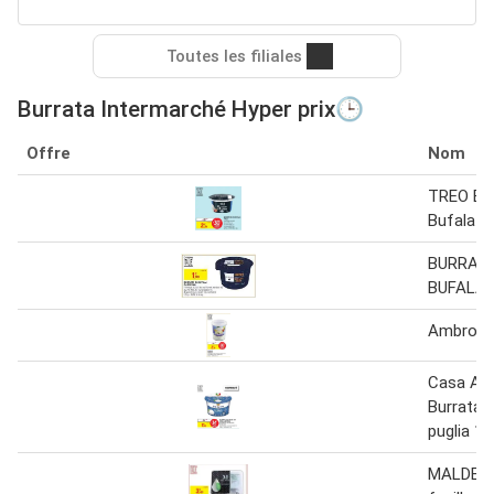
Toutes les filiales
Burrata Intermarché Hyper prix🕒
Offre
Nom
TREO Bur
Bufala 1
BURRATA
BUFALA
Ambrosi 
Casa Azz
Burrata f
puglia 12
MALDERA