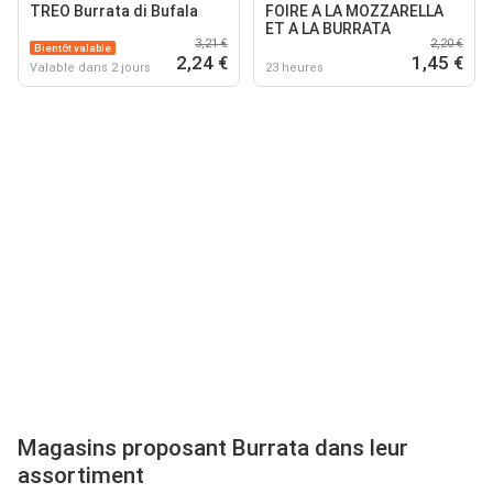
TREO Burrata di Bufala
FOIRE A LA MOZZARELLA
ET A LA BURRATA
3,21 €
2,20 €
Bientôt valable
2,24 €
1,45 €
Valable dans 2 jours
23 heures
Magasins proposant Burrata dans leur
assortiment