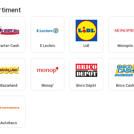
rtiment
Carter-Cash
E.Leclerc
Lidl
Monoprix
Bazarland
Monop'
Brico Dépôt
Brico Cas
Autobacs