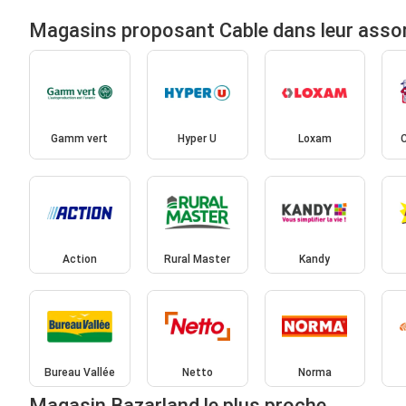
Magasins proposant Cable dans leur asso
Gamm vert
Hyper U
Loxam
Action
Rural Master
Kandy
Bureau Vallée
Netto
Norma
Magasin Bazarland le plus proche