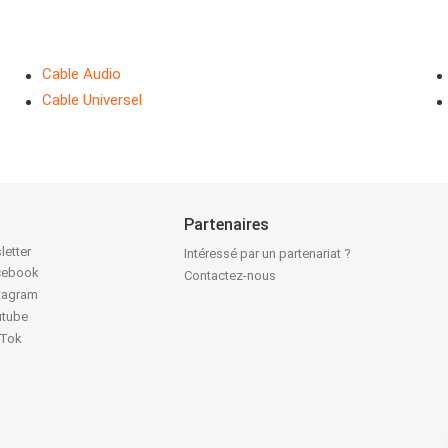
Cable Audio
Cable Universel
Partenaires
letter
Intéressé par un partenariat ?
acebook
Contactez-nous
stagram
utube
kTok