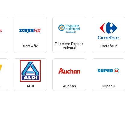
E.Leclerc Espace
Screwfix
Carrefour
Culturel
h
ALDI
Auchan
Super U