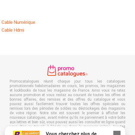
Cable Numérique
Cable Hdmi
Promocatalogues réunit chaque jour tous les catalogues
promotionnels hebdomadaires en cours, les promos, les magazines
et lookbooks de tous les magasins de France. Ainsi vous ne ratez
aucune promotion et vous restez au courant de toutes les offres et
bonnes affaires, des remises et des offres du catalogue et vous
pouvez aussi facilement trouver toutes les offres spéciales ou
remises lors des périodes de soldes ou déstockages des magasins
de votre région. Notre site est souvent le premier à afficher les
nouveaux catalogues, avant même qu'ils ne parviennent à votre boîte
aux lettres et bien sûr, vous pouvez aussi les consulter en ligne quand
vous êtes au travail, à l'école ou dans le magasin même. Ajoutez
Promocatalogues.fr à vos favoris et économisez du temps et de
Vous cherchez plus de