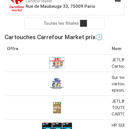
Carrefour Market
Rue de Maubeuge 33, 75009 Paris
Toutes les filiales
Cartouches Carrefour Market prix🕒
Offre
Nom
JETLINE
Cartouc
Sur tout
cartouch
epson, h
JETLINE
TOUTES 
CARTOU
HP SUR 