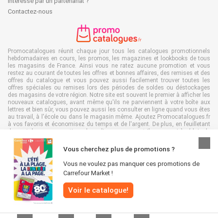
Intéressé par un partenariat ?
Contactez-nous
Promocatalogues réunit chaque jour tous les catalogues promotionnels
hebdomadaires en cours, les promos, les magazines et lookbooks de tous
les magasins de France. Ainsi vous ne ratez aucune promotion et vous
restez au courant de toutes les offres et bonnes affaires, des remises et des
offres du catalogue et vous pouvez aussi facilement trouver toutes les
offres spéciales ou remises lors des périodes de soldes ou déstockages
des magasins de votre région. Notre site est souvent le premier à afficher les
nouveaux catalogues, avant même qu'ils ne parviennent à votre boîte aux
lettres et bien sûr, vous pouvez aussi les consulter en ligne quand vous êtes
au travail, à l'école ou dans le magasin même. Ajoutez Promocatalogues.fr
à vos favoris et économisez du temps et de l'argent. De plus, en feuilletant
des catalogues promotionnels en ligne, vous contribuez aussi à réduire le
gaspillage de papier, ce qui est très avantageux pour l’environnement.
Vous cherchez plus de promotions ?
Vous ne voulez pas manquer ces promotions de
Carrefour Market !
Tous droits réservés & copie : Promocatalogues.fr 2026 |
Clause de non-
Voir le catalogue!
responsabilité
|
Conditions générales
|
Politique de confidentialité
|
Politique
relative aux cookies