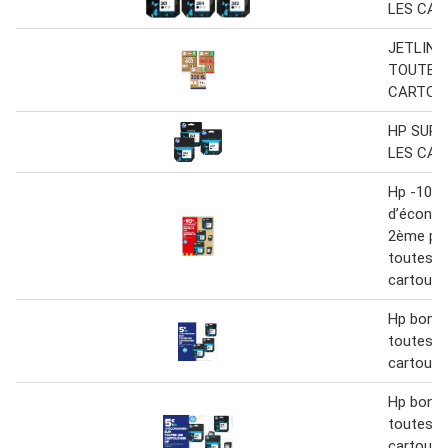
LES CA
JETLINE
TOUTES 
CARTOU
HP SUR 
LES CA
Hp -10%
d’économ
2ème pro
toutes l
cartouch
Hp bon p
toutes l
cartouch
Hp bon p
toutes l
cartouch