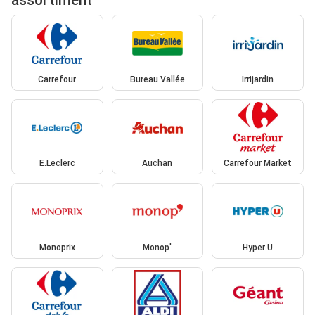
assortiment
Carrefour
Bureau Vallée
Irrijardin
E.Leclerc
Auchan
Carrefour Market
Monoprix
Monop'
Hyper U