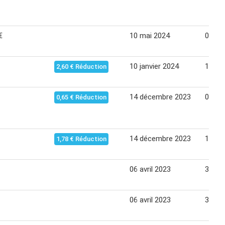
€
10 mai 2024
09 jui
10 janvier 2024
13 fév
2,60 € Réduction
14 décembre 2023
01 fév
0,65 € Réduction
14 décembre 2023
16 jan
1,78 € Réduction
06 avril 2023
30 avr
06 avril 2023
30 avr