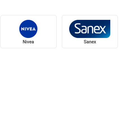
Nivea
Sanex