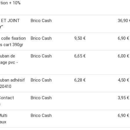
tion + 10%
 ET JOINT
Brico Cash
36,90 
Y"
 colle fixation
Brico Cash
9,50 €
6,90 €
s cart 390gr
ruban de
Brico Cash
6,65 €
6,00 €
age pvc -
ruban adhésif
Brico Cash
6,28 €
4,50 €
- 20410
Contact
Brico Cash
3,95 €
e
ulti
Brico Cash
6,90 €
aux