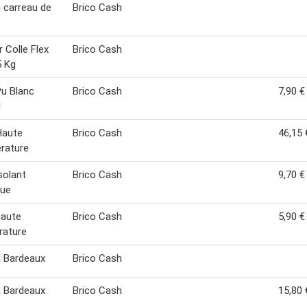
à carreau de
Brico Cash
r Colle Flex
Brico Cash
5 Kg
Pu Blanc
Brico Cash
7,90 €
l
Haute
Brico Cash
46,15 
rature
isolant
Brico Cash
9,70 €
que
haute
Brico Cash
5,90 €
rature
à Bardeaux
Brico Cash
à Bardeaux
Brico Cash
15,80 