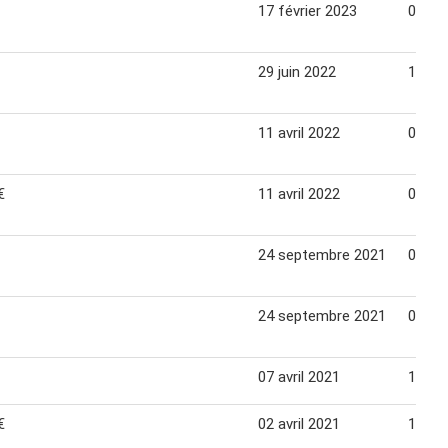
17 février 2023
02 ma
29 juin 2022
14 jui
11 avril 2022
07 ma
€
11 avril 2022
07 ma
24 septembre 2021
03 oc
24 septembre 2021
03 oc
07 avril 2021
17 avr
€
02 avril 2021
15 avr