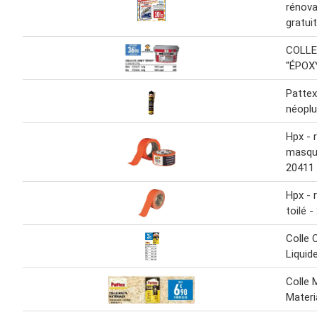
rénova
gratuit
COLLE
"ÉPOX
Pattex
néoplu
Hpx - 
masqu
20411
Hpx - 
toilé 
Colle 
Liquid
Colle M
Materi