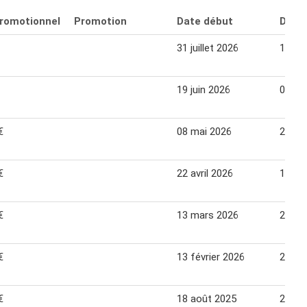
promotionnel
Promotion
Date début
Date 
31 juillet 2026
13 ao
19 juin 2026
02 jui
€
08 mai 2026
21 ma
€
22 avril 2026
10 jui
€
13 mars 2026
26 ma
€
13 février 2026
26 fév
€
18 août 2025
28 ao