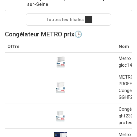
sur-Seine
Toutes les filiales
Congélateur METRO prix🕒
Offre
Nom
Metro - 
gicc1466
METRO
PROFES
Congéla
GGHF23
Congélat
ghf2300
professi
Metro - 