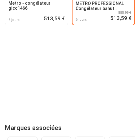
Metro - congélateur
METRO PROFESSIONAL
gicc1466
Congélateur bahut
855,99 €
GICC1466
513,59 €
513,59 €
6 jours
6 jours
Marques associées