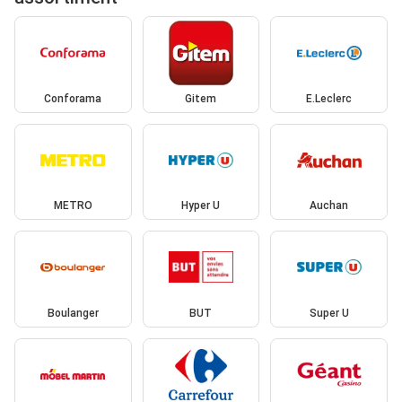
Conforama
Gitem
E.Leclerc
METRO
Hyper U
Auchan
Boulanger
BUT
Super U