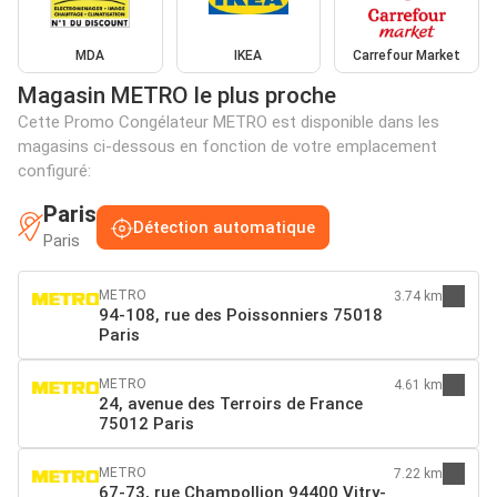
MDA
IKEA
Carrefour Market
Magasin METRO le plus proche
Cette Promo Congélateur METRO est disponible dans les
magasins ci-dessous en fonction de votre emplacement
configuré:
Paris
Détection automatique
Paris
METRO
3.74 km
94-108, rue des Poissonniers 75018
Paris
METRO
4.61 km
24, avenue des Terroirs de France
75012 Paris
METRO
7.22 km
67-73, rue Champollion 94400 Vitry-