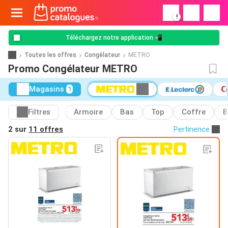
!
Téléchargez notre application 📲
Toutes les offres
Congélateur
METRO
Promo Congélateur METRO
Magasins
1
Filtres
Armoire
Bas
Top
Coffre
B
2 sur
11 offres
Pertinence