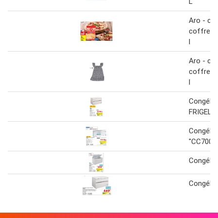
L
Aro - co
coffre c
l
Aro - co
coffre c
l
Congélat
FRIGELU
Congélat
"CC700S
Congélat
Congélat