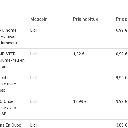
Magasin
Prix habituel
Prix 
NO home
Lidl
6,99 €
LED avec
 lumineux
MEISTER
Lidl
1,32 €
0,99 €
llume-feu en
 cire
 cube
Lidl
9,99 €
rise avec
usb
C Cube
Lidl
12,99 €
9,99 €
rise avec
 USB
ons En Cube
Lidl
3,89 €