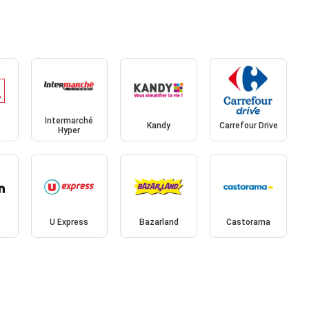
Intermarché
Kandy
Carrefour Drive
Hyper
U Express
Bazarland
Castorama