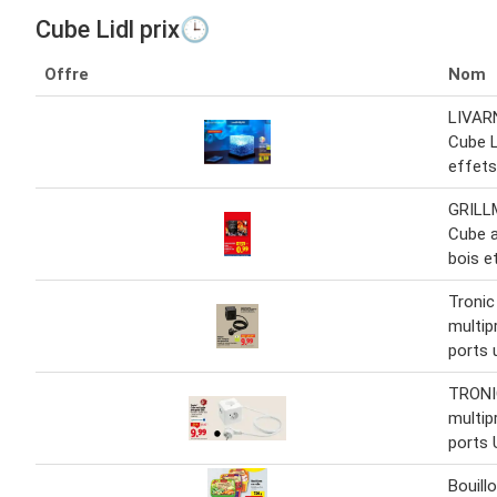
Cube Lidl prix🕒
Offre
Nom
LIVAR
Cube 
effets
GRILL
Cube a
bois et
Tronic
multip
ports 
TRONI
multip
ports
Bouill