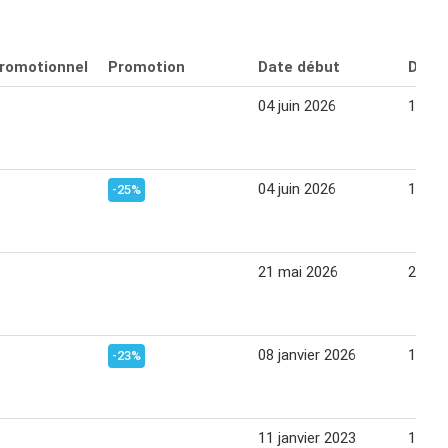
promotionnel
Promotion
Date début
Date 
04 juin 2026
10 jui
04 juin 2026
10 jui
-25%
21 mai 2026
27 ma
08 janvier 2026
14 jan
-23%
11 janvier 2023
17 jan