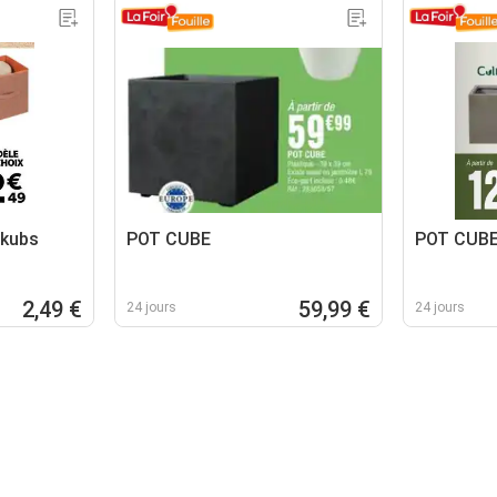
 kubs
POT CUBE
POT CUB
2,49 €
59,99 €
24 jours
24 jours