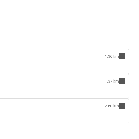
1.36 km
1.37 km
2.60 km