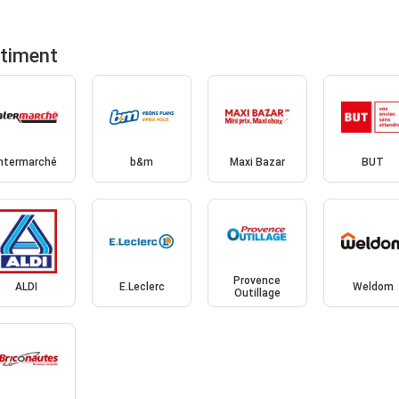
rtiment
Intermarché
b&m
Maxi Bazar
BUT
Provence
ALDI
E.Leclerc
Weldom
Outillage