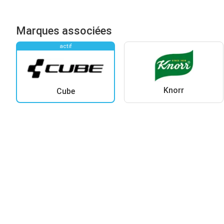
Marques associées
actif
Knorr
Cube