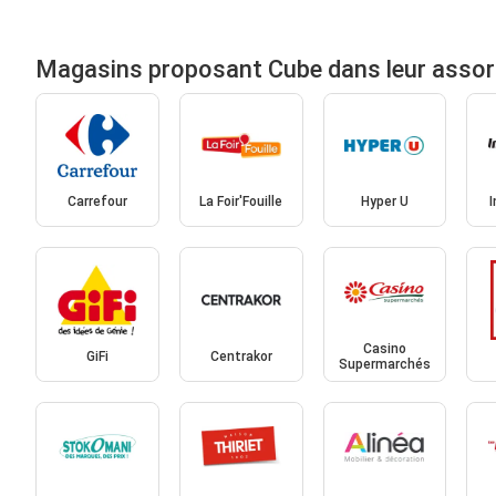
Magasins proposant Cube dans leur asso
Carrefour
La Foir'Fouille
Hyper U
Casino
GiFi
Centrakor
Supermarchés