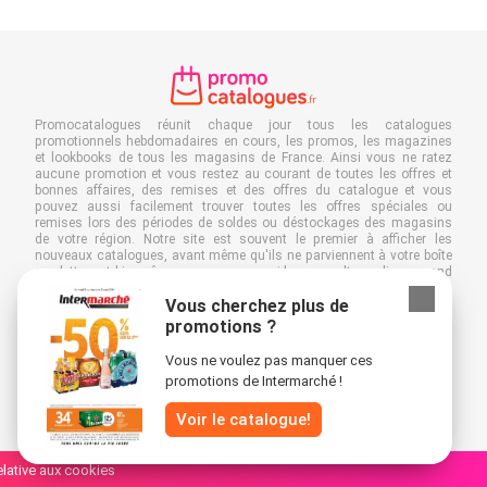
Promocatalogues réunit chaque jour tous les catalogues
promotionnels hebdomadaires en cours, les promos, les magazines
et lookbooks de tous les magasins de France. Ainsi vous ne ratez
aucune promotion et vous restez au courant de toutes les offres et
bonnes affaires, des remises et des offres du catalogue et vous
pouvez aussi facilement trouver toutes les offres spéciales ou
remises lors des périodes de soldes ou déstockages des magasins
de votre région. Notre site est souvent le premier à afficher les
nouveaux catalogues, avant même qu'ils ne parviennent à votre boîte
aux lettres et bien sûr, vous pouvez aussi les consulter en ligne quand
vous êtes au travail, à l'école ou dans le magasin même. Ajoutez
Vous cherchez plus de
Promocatalogues.fr à vos favoris et économisez du temps et de
l'argent. De plus, en feuilletant des catalogues promotionnels en ligne,
promotions ?
vous contribuez aussi à réduire le gaspillage de papier, ce qui est très
avantageux pour l’environnement.
Vous ne voulez pas manquer ces
promotions de Intermarché !
Voir le catalogue!
relative aux cookies