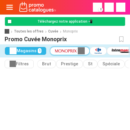
!
Téléchargez notre application 📲
Toutes les offres
Cuvée
Monoprix
Promo Cuvée Monoprix
Magasins
1
Filtres
Brut
Prestige
St
Spéciale