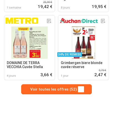
25,90 €
19,42 €
19,95 €
1 semaine
8 jours
34% DE REMISE
DOMAINE DE TERRA
Grimbergen biere blonde
VECCHIA Cuvée Stella
cuvée réserve
3,75 €
3,66 €
2,47 €
4 jours
1 jour
Voir toutes les offres (52)