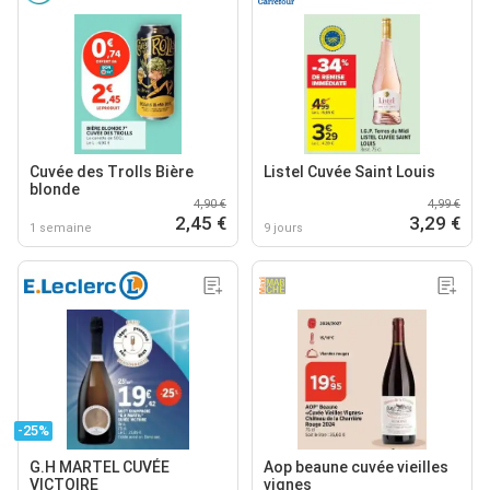
Cuvée des Trolls Bière
Listel Cuvée Saint Louis
blonde
4,90 €
4,99 €
2,45 €
3,29 €
1 semaine
9 jours
-25%
G.H MARTEL CUVÉE
Aop beaune cuvée vieilles
VICTOIRE
vignes