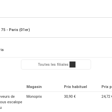
 75 - Paris (01er)
is
Toutes les filiales
Magasin
Prix habituel
Prix 
eveurs de
Monoprix
30,90 €
24,72 
nous escalope
u