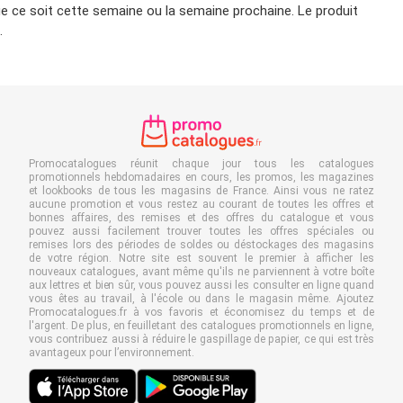
e ce soit cette semaine ou la semaine prochaine. Le produit
.
Promocatalogues réunit chaque jour tous les catalogues
promotionnels hebdomadaires en cours, les promos, les magazines
et lookbooks de tous les magasins de France. Ainsi vous ne ratez
aucune promotion et vous restez au courant de toutes les offres et
bonnes affaires, des remises et des offres du catalogue et vous
pouvez aussi facilement trouver toutes les offres spéciales ou
remises lors des périodes de soldes ou déstockages des magasins
de votre région. Notre site est souvent le premier à afficher les
nouveaux catalogues, avant même qu'ils ne parviennent à votre boîte
aux lettres et bien sûr, vous pouvez aussi les consulter en ligne quand
vous êtes au travail, à l'école ou dans le magasin même. Ajoutez
Promocatalogues.fr à vos favoris et économisez du temps et de
l'argent. De plus, en feuilletant des catalogues promotionnels en ligne,
vous contribuez aussi à réduire le gaspillage de papier, ce qui est très
avantageux pour l’environnement.