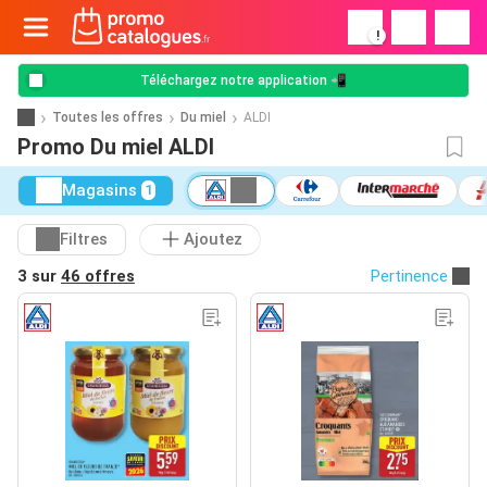
!
Téléchargez notre application 📲
Toutes les offres
Du miel
ALDI
Promo Du miel ALDI
Magasins
1
Filtres
Ajoutez
3 sur
46 offres
Pertinence