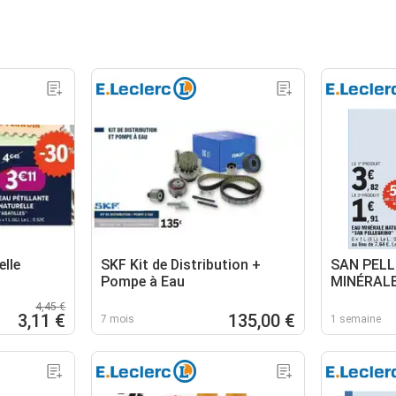
elle
SKF Kit de Distribution +
SAN PELL
Pompe à Eau
MINÉRAL
GAZEUSE
4,45 €
3,11 €
135,00 €
7 mois
1 semaine