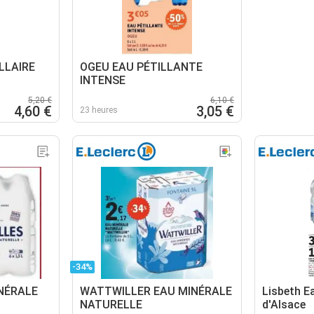
LLAIRE
OGEU EAU PÉTILLANTE
INTENSE
5,20 €
6,10 €
4,60 €
3,05 €
23 heures
-34%
NÉRALE
WATTWILLER EAU MINÉRALE
Lisbeth E
NATURELLE
d'Alsace