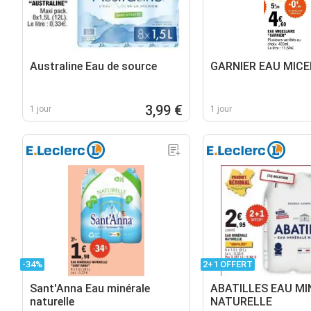
Australine Eau de source
GARNIER EAU MICE
3,99 €
1 jour
1 jour
-34%
2+1 OFFERT
Sant'Anna Eau minérale
ABATILLES EAU MI
naturelle
NATURELLE