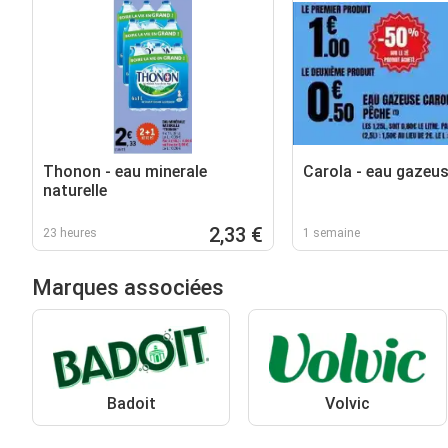
Thonon - eau minerale
Carola - eau gazeu
naturelle
2,33 €
23 heures
1 semaine
Marques associées
Badoit
Volvic