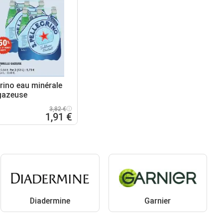
rino eau minérale
 gazeuse
3,82 €
1,91 €
Diadermine
Garnier