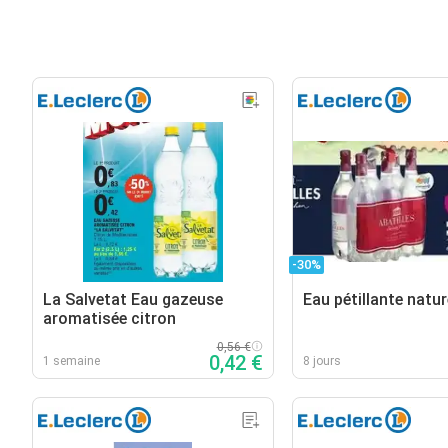
-30%
La Salvetat Eau gazeuse
Eau pétillante natur
aromatisée citron
0,56 €
0,42 €
1 semaine
8 jours