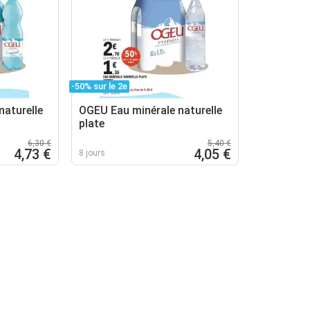
-50% sur le 2e
naturelle
OGEU Eau minérale naturelle
plate
6,30 €
5,40 €
4,73 €
4,05 €
8 jours