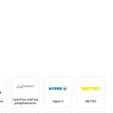
Carrefour maPara
ive
Hyper U
METRO
parapharmacie