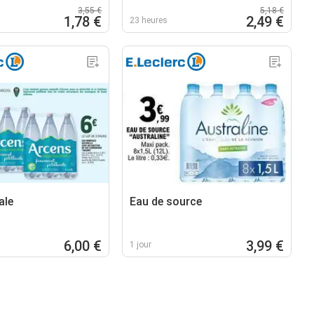
3,55 €
5,18 €
1,78 €
2,49 €
23 heures
ale
Eau de source
6,00 €
3,99 €
1 jour