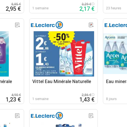
8,85 €
3,29 €
2,95 €
2,17 €
1 semaine
23 heures
nérale
Vittel Eau Minérale Naturelle
Eau miner
4,90 €
2,86 €
1,23 €
1,43 €
1 semaine
8 jours