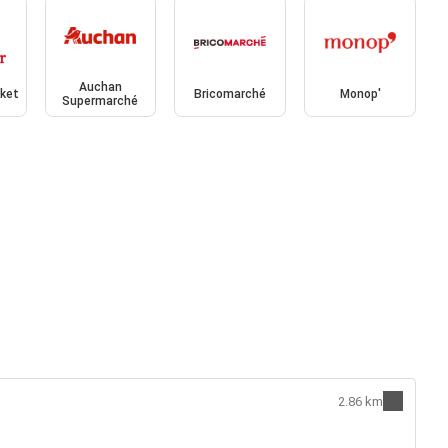
Auchan
rket
Bricomarché
Monop'
Supermarché
2.86 km