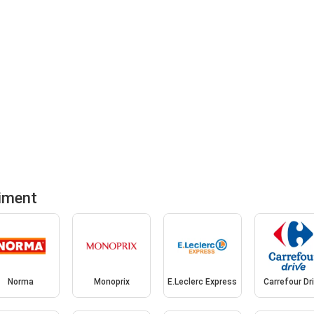
iment
Norma
Monoprix
E.Leclerc Express
Carrefour Dr