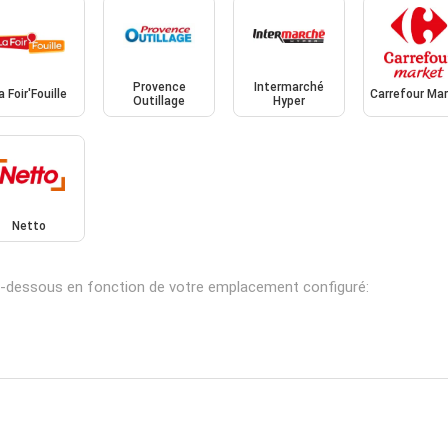
Provence
Intermarché
a Foir'Fouille
Carrefour Ma
Outillage
Hyper
Netto
ci-dessous en fonction de votre emplacement configuré: