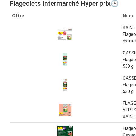
Flageolets Intermarché Hyper prix🕒
Offre
Nom
SAINT
Flageo
extra-
CASS
Flageo
530 g
CASS
Flageo
530 g
FLAG
VERTS
SAINT
Flageo
Casse