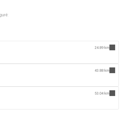
guré:
24.89 km
43.88 km
53.04 km