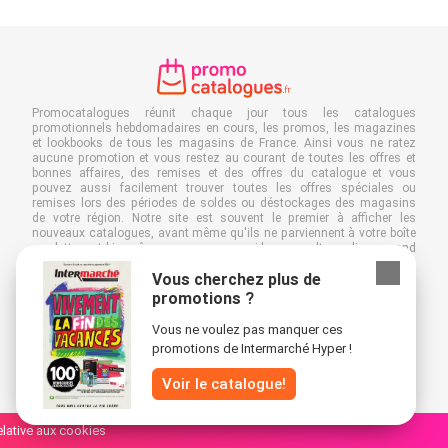
Promocatalogues réunit chaque jour tous les catalogues
promotionnels hebdomadaires en cours, les promos, les magazines
et lookbooks de tous les magasins de France. Ainsi vous ne ratez
aucune promotion et vous restez au courant de toutes les offres et
bonnes affaires, des remises et des offres du catalogue et vous
pouvez aussi facilement trouver toutes les offres spéciales ou
remises lors des périodes de soldes ou déstockages des magasins
de votre région. Notre site est souvent le premier à afficher les
nouveaux catalogues, avant même qu'ils ne parviennent à votre boîte
aux lettres et bien sûr, vous pouvez aussi les consulter en ligne quand
vous êtes au travail, à l'école ou dans le magasin même. Ajoutez
Vous cherchez plus de
Promocatalogues.fr à vos favoris et économisez du temps et de
l'argent. De plus, en feuilletant des catalogues promotionnels en ligne,
promotions ?
vous contribuez aussi à réduire le gaspillage de papier, ce qui est très
avantageux pour l’environnement.
Vous ne voulez pas manquer ces
promotions de Intermarché Hyper !
Voir le catalogue!
relative aux cookies