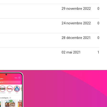
29 novembre 2022
04 dé
24 novembre 2022
04 dé
28 décembre 2021
09 jan
02 mai 2021
13 jui