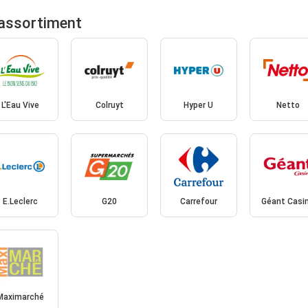
 assortiment
L'Eau Vive
Colruyt
Hyper U
Netto
E.Leclerc
G20
Carrefour
Géant Casi
Maximarché