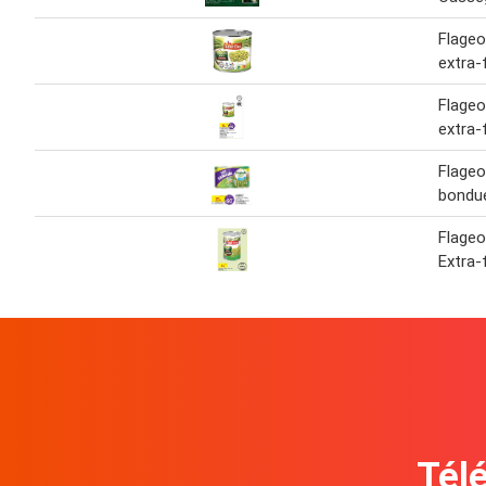
Flageo
extra-f
Flageo
extra-f
Flageo
bondue
Flageo
Extra-f
Télé