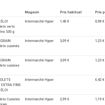
Magasin
Prix habituel
Prix 
 ÉLOI
Intermarché Hyper
1,40 €
0,98 €
lets verts
fins 530 g
EGRAIN
Intermarché Hyper
3,09 €
1,23 €
lets cuisinés
EGRAIN
Intermarché Hyper
3,09 €
1,23 €
lets cuisines
EOLETS
Intermarché Hyper
6,42 €
 EXTRA-FINS
 ÉLOI
lets Cuisinés
Intermarché Hyper
2,99 €
1,19 €
grain