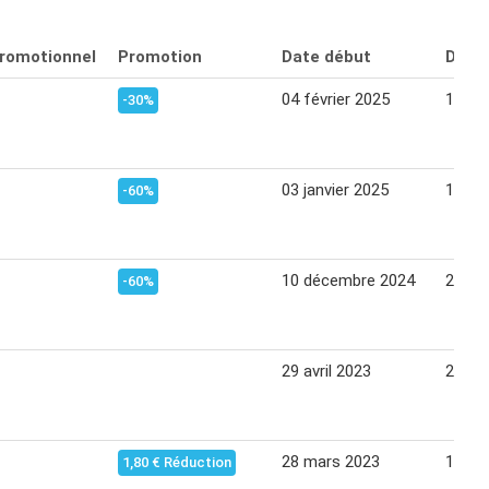
promotionnel
Promotion
Date début
Date 
04 février 2025
16 fév
-30%
03 janvier 2025
12 jan
-60%
10 décembre 2024
22 dé
-60%
29 avril 2023
20 ao
28 mars 2023
10 avr
1,80 € Réduction