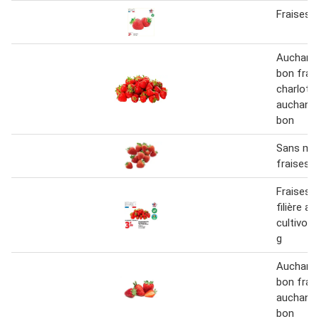
Fraises 
Auchan c
bon frai
charlotte 
auchan c
bon
Sans ma
fraises 
Fraises c
filière a
cultivons
g
Auchan c
bon frais
auchan c
bon