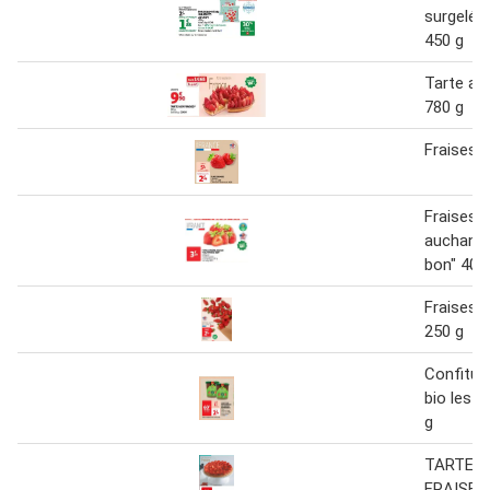
surgelée
450 g
Tarte au
780 g
Fraises 
Fraises fi
auchan "c
bon" 400
Fraises g
250 g
Confitur
bio les 
g
TARTE A
FRAISES