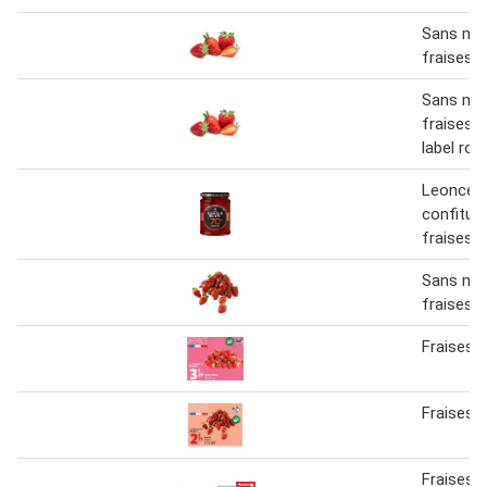
Sans ma
fraises g
Sans ma
fraises g
label rou
Leonce b
confitur
fraises 
Sans ma
fraises
Fraises 
Fraises 
Fraises e