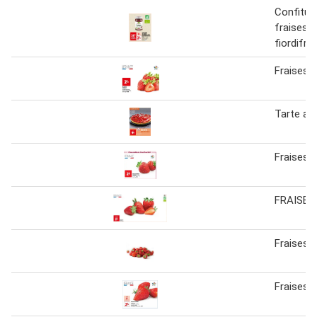
Confiture
fraises d
fiordifru
Fraises
Tarte au
Fraises 
FRAISES
Fraises 
Fraises 