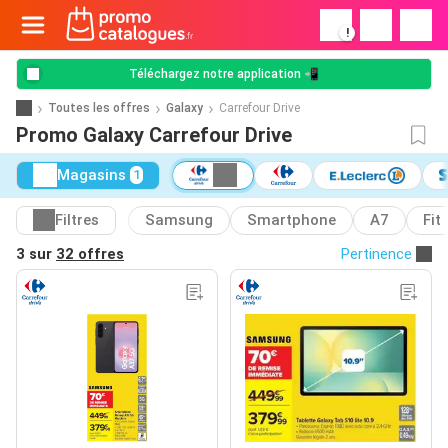
!
Téléchargez notre application 📲
Toutes les offres
Galaxy
Carrefour Drive
Promo Galaxy Carrefour Drive
Magasins
1
Filtres
Samsung
Smartphone
A7
Fit
3 sur
32 offres
Pertinence