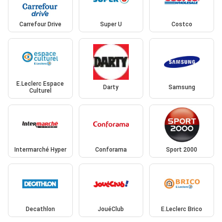
Carrefour Drive
Super U
Costco
E.Leclerc Espace
Darty
Samsung
Culturel
Intermarché Hyper
Conforama
Sport 2000
Decathlon
JouéClub
E.Leclerc Brico