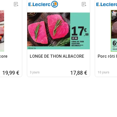
core
LONGE DE THON ALBACORE
Porc rôti 
19,99 €
17,88 €
3 jours
10 jours