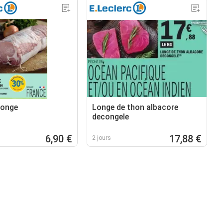
longe
Longe de thon albacore
decongele
6,90 €
17,88 €
2 jours