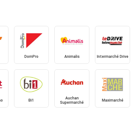
DomPro
Animalis
Intermarché Drive
Auchan
no
Bi1
Maximarché
Supermarché