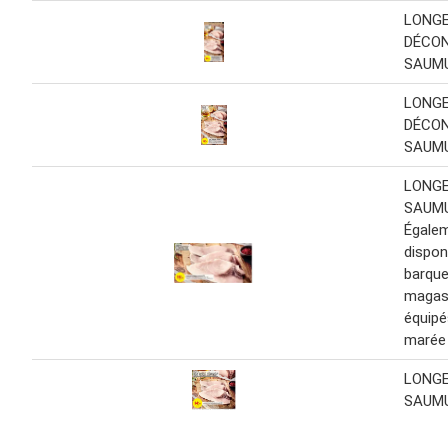
LONGE
DÉCO
SAUM
LONGE
DÉCO
SAUM
LONGE
SAUM
Égale
dispon
barque
magas
équipé
marée 
LONGE
SAUMU