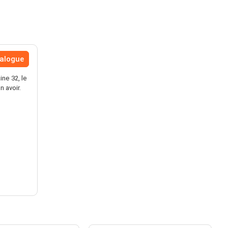
talogue
ne 32, le
 avoir.