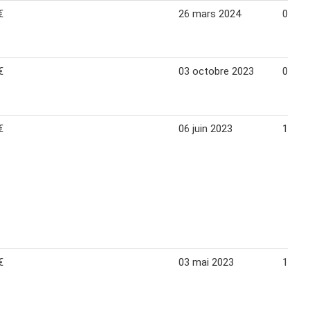
€
26 mars 2024
01 avr
€
03 octobre 2023
08 oc
€
06 juin 2023
18 jui
€
03 mai 2023
14 ma