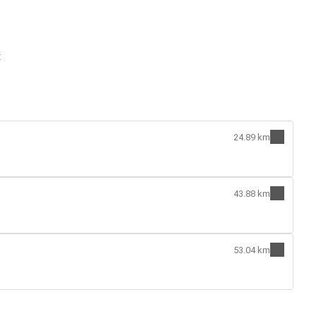
:
24.89 km
43.88 km
53.04 km