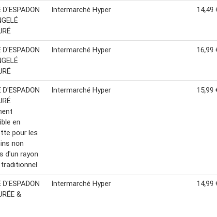
 D'ESPADON
Intermarché Hyper
14,49 
NGELÉ
URÉ
 D'ESPADON
Intermarché Hyper
16,99 
NGELÉ
URÉ
 D'ESPADON
Intermarché Hyper
15,99 
URÉ
ment
ible en
tte pour les
ins non
s d'un rayon
traditionnel
 D'ESPADON
Intermarché Hyper
14,99 
RÉE &