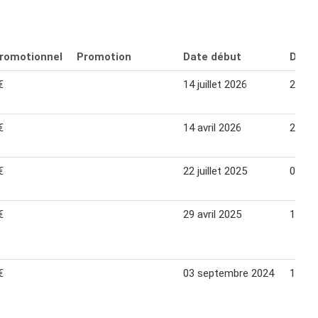
promotionnel
Promotion
Date début
Date 
€
14 juillet 2026
26 jui
€
14 avril 2026
26 avr
€
22 juillet 2025
03 ao
€
29 avril 2025
11 ma
€
03 septembre 2024
15 se