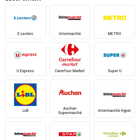
E.Leclerc
Intermarché
METRO
U Express
Carrefour Market
Super U
Auchan
Lidl
Intermarché Hyper
Supermarché