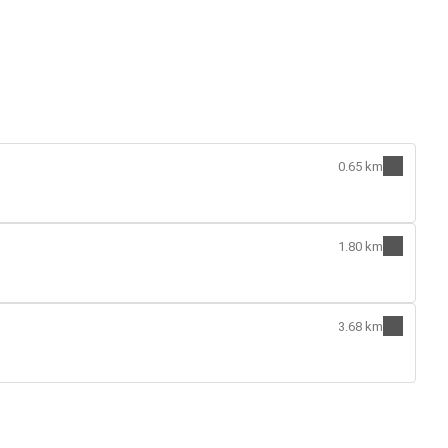
0.65 km
1.80 km
3.68 km