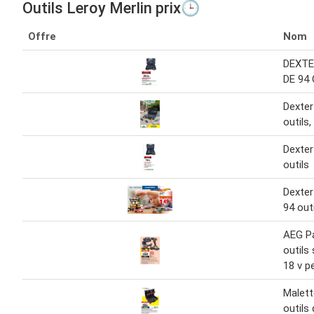
Outils Leroy Merlin prix🕒
Offre
Nom
DEXTE
DE 94
Dexter
outils
Dexter
outils
Dexter
94 out
AEG P
outils 
18 v p
Malett
outils