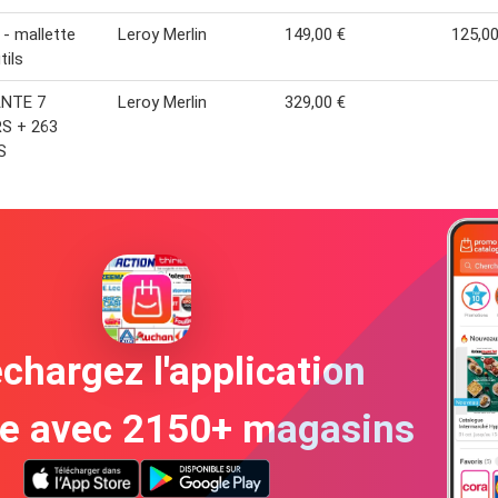
 - mallette
Leroy Merlin
149,00 €
125,00
tils
NTE 7
Leroy Merlin
329,00 €
RS + 263
S
chargez l'application
te avec 2150+ magasins