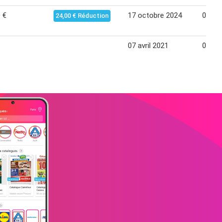
 €
17 octobre 2024
05 no
24,00 € Réduction
07 avril 2021
03 ma