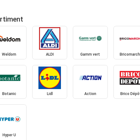
ortiment
Weldom
ALDI
Gamm vert
Bricomarc
Botanic
Lidl
Action
Brico Dépô
Hyper U