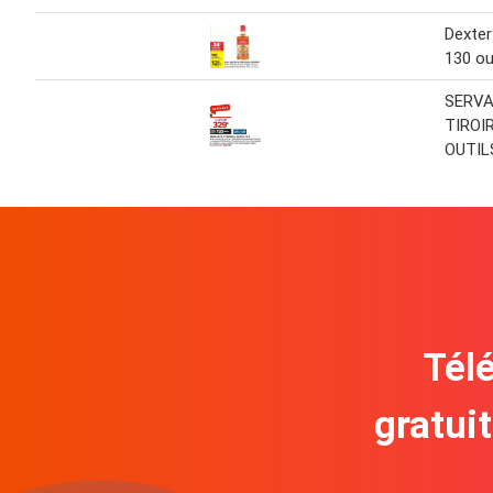
Dexter
130 ou
SERVA
TIROI
OUTIL
Télé
gratui