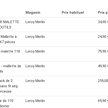
Magasin
Prix habituel
Prix 
R MALETTE
Leroy Merlin
34,90 
 OUTILS
 Mallette à
Leroy Merlin
24,90 
, 67 pièces
 malette 118
Leroy Merlin
79,90 
 - mallette de
Leroy Merlin
49,90 
ils
ack de 2
Leroy Merlin
259,00
sans fil aeg
erceuse
e de 110
Leroy Merlin
69,90 
 dexter