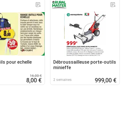
ls pour echelle
Débroussailleuse porte-outils
minieffe
16,00 €
8,00 €
999,00 €
2 semaines