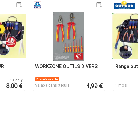
UR
WORKZONE OUTILS DIVERS
Range outi
Bientôt valable
16,00 €
8,00 €
4,99 €
Valable dans 3 jours
1 mois