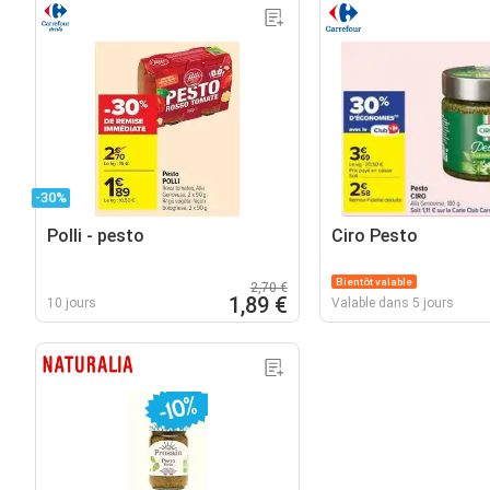
-30%
Polli - pesto
Ciro Pesto
Bientôt valable
2,70 €
1,89 €
10 jours
Valable dans 5 jours