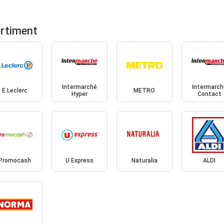
ortiment
Intermarché
Intermarch
E.Leclerc
METRO
Hyper
Contact
Promocash
U Express
Naturalia
ALDI