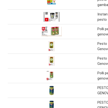
gamba
Instant
pesto
Polli p
genov
Pesto 
Genov
Pesto 
Genov
Polli p
genov
PESTO
GENO
PESTO
GENO