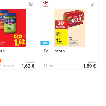
-30%
sto
Polli - pesto
1,91 €
2,70 €
1,62 €
1,89 €
 1 semaine
10 jours