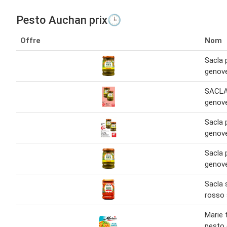
Pesto Auchan prix🕒
Offre
Nom
Sacla 
genov
SACLA 
genov
Sacla 
genov
Sacla 
genov
Sacla 
rosso 
Marie t
pesto 