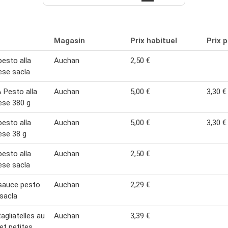
Magasin
Prix habituel
Prix 
pesto alla
Auchan
2,50 €
ese sacla
Pesto alla
Auchan
5,00 €
3,30 €
ese 380 g
pesto alla
Auchan
5,00 €
3,30 €
ese 38 g
pesto alla
Auchan
2,50 €
ese sacla
sauce pesto
Auchan
2,29 €
sacla
agliatelles au
Auchan
3,39 €
et petites