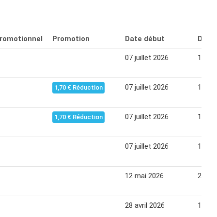
promotionnel
Promotion
Date début
Date 
07 juillet 2026
19 jui
07 juillet 2026
19 jui
1,70 € Réduction
07 juillet 2026
11 jui
1,70 € Réduction
07 juillet 2026
19 jui
12 mai 2026
25 ma
28 avril 2026
10 ma