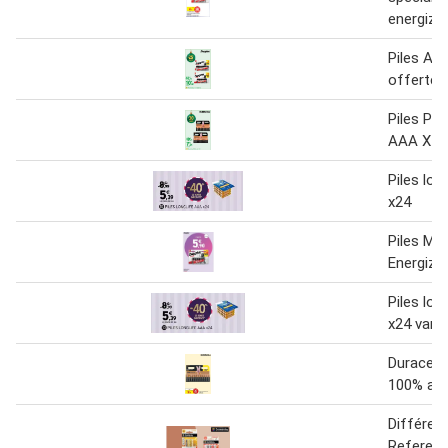
energize
Piles AA
offertes
Piles Pl
AAA X12
Piles lon
x24
Piles Ma
Energize
Piles lon
x24 vart
Duracell 
100% aa
Différen
Referenc