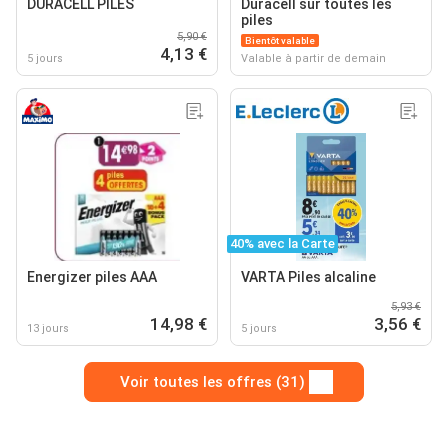
DURACELL PILES
Duracell sur toutes les
piles
5,90 €
Bientôt valable
4,13 €
5 jours
Valable à partir de demain
40% avec la Carte
Energizer piles AAA
VARTA Piles alcaline
5,93 €
14,98 €
3,56 €
13 jours
5 jours
Voir toutes les offres (31)