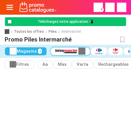
!
Téléchargez notre application 📲
Toutes les offres
Piles
Intermarché
Promo Piles Intermarché
Magasins
1
Filtres
Aa
Max
Varta
Rechargeables