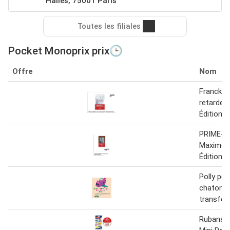
Halles, 75001 Paris
Toutes les filiales
Pocket Monoprix prix🕒
Offre
Nom
Franck Th
retardem
Éditions
PRIME-T
Maxime 
Éditions
Polly poc
chaton
transfor
Rubans c