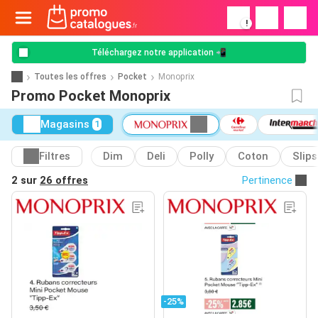
!
Téléchargez notre application 📲
Toutes les offres
Pocket
Monoprix
Promo Pocket Monoprix
Magasins
1
Filtres
Dim
Deli
Polly
Coton
Slips
2 sur
26 offres
Pertinence
-25%