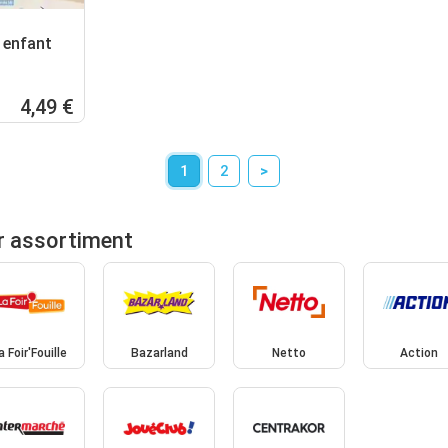
 enfant
4,49 €
1
2
>
r assortiment
a Foir'Fouille
Bazarland
Netto
Action