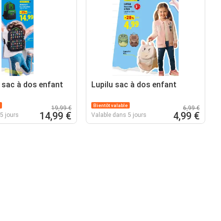
 sac à dos enfant
Lupilu sac à dos enfant
Bientôt valable
19,99 €
6,99 €
14,99 €
4,99 €
5 jours
Valable dans 5 jours