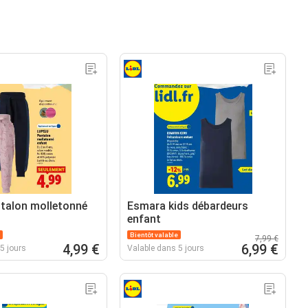
ntalon molletonné
Esmara kids débardeurs
enfant
Bientôt valable
7,99 €
4,99 €
6,99 €
5 jours
Valable dans 5 jours