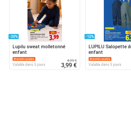
-20%
-12%
Lupilu sweat molletonné
LUPILU Salopette de
enfant
enfant
Bientôt valable
Bientôt valable
4,99 €
3,99 €
Valable dans 5 jours
Valable dans 5 jours