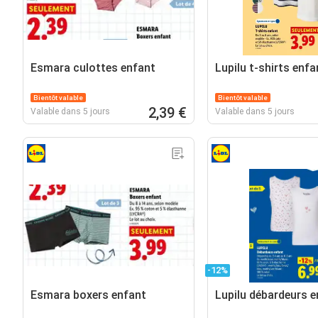
Esmara culottes enfant
Lupilu t-shirts enfa
Bientôt valable
Bientôt valable
2,39 €
Valable dans 5 jours
Valable dans 5 jours
-12%
Esmara boxers enfant
Lupilu débardeurs e