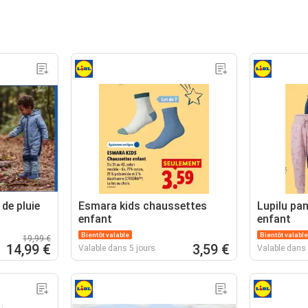
de pluie
Esmara kids chaussettes
Lupilu pa
enfant
enfant
Bientôt valable
Bientôt valable
19,99 €
14,99 €
3,59 €
Valable dans 5 jours
Valable dans 