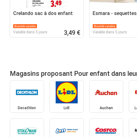
Crelando sac à dos enfant
Esmara - sequettes
Bientôt valable
Bientôt valable
3,49 €
Valable dans 5 jours
Valable dans 5 jours
Magasins proposant Pour enfant dans leu
Decathlon
Lidl
Auchan
L