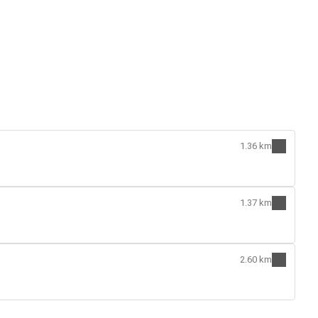
1.36 km
1.37 km
2.60 km