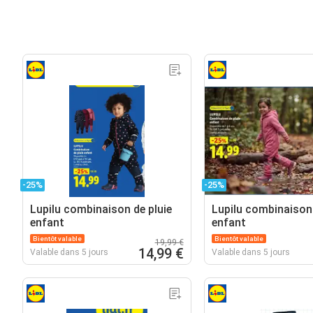
-25%
-25%
Lupilu combinaison de pluie
Lupilu combinaison 
enfant
enfant
Bientôt valable
Bientôt valable
19,99 €
14,99 €
Valable dans 5 jours
Valable dans 5 jours