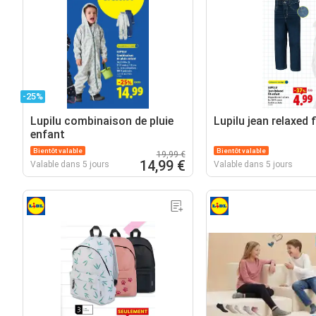
-25%
Lupilu combinaison de pluie
Lupilu jean relaxed 
enfant
Bientôt valable
Bientôt valable
19,99 €
14,99 €
Valable dans 5 jours
Valable dans 5 jours