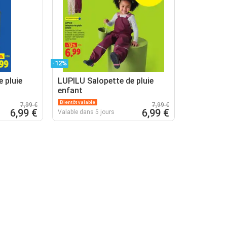
-12%
 pluie
LUPILU Salopette de pluie
enfant
Bientôt valable
7,99 €
7,99 €
6,99 €
6,99 €
Valable dans 5 jours