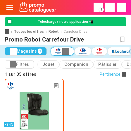
!
Téléchargez notre application 📲
Toutes les offres
Robot
Carrefour Drive
Promo Robot Carrefour Drive
Magasins
1
Filtres
Jouet
Companion
Pâtissier
D
1 sur
35 offres
Pertinence
-34%