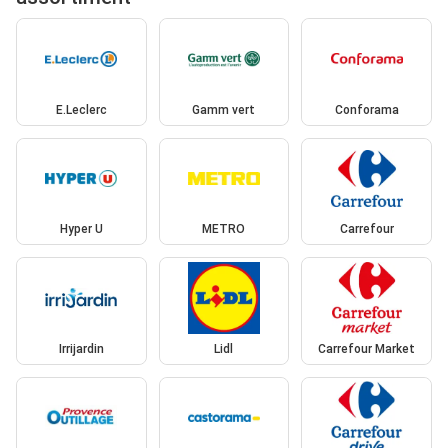
E.Leclerc
Gamm vert
Conforama
Hyper U
METRO
Carrefour
Irrijardin
Lidl
Carrefour Market