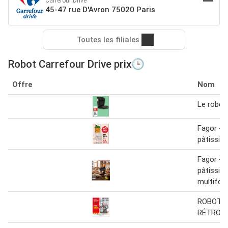
Carrefour Drive
45-47 rue D'Avron 75020 Paris
Toutes les filiales
Robot Carrefour Drive prix🕒
Offre
Nom
Le robot
Fagor - 
pâtissier
Fagor - 
pâtissier
multifon
ROBOT P
RÉTRO