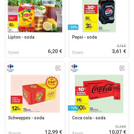
-30%
Lipton - soda
Pepsi - soda
5,16 €
6,20 €
3,61 €
9 jours
9 jours
-10%
Schweppes - soda
Coca cola - soda
11,19 €
12,99 €
10,07 €
30 jours
9 jours