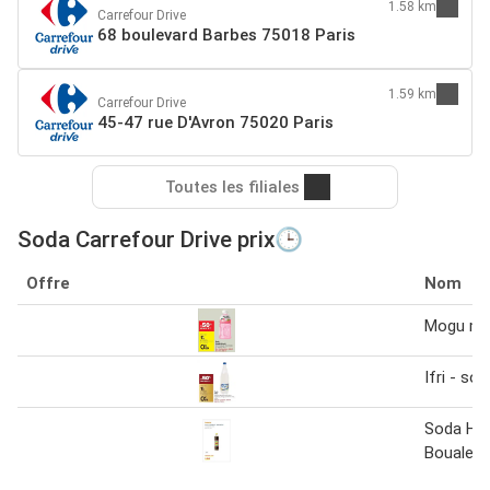
1.58 km
Carrefour Drive
68 boulevard Barbes 75018 Paris
1.59 km
Carrefour Drive
45-47 rue D'Avron 75020 Paris
Toutes les filiales
Soda Carrefour Drive prix🕒
Offre
Nom
Mogu mo
Ifri - sod
Soda Ha
Boualem