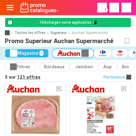
!
Téléchargez notre application 📲
Toutes les offres
Superieur
Auchan Supermarché
Promo Superieur Auchan Supermarché
Magasins
1
Filtres
Bordeaux
Jambon
Aop
Bio
5 sur
121 offres
Pertinence