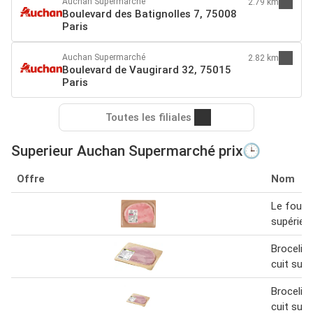
Auchan Supermarché
2.79 km
Boulevard des Batignolles 7, 75008
Paris
Auchan Supermarché
2.82 km
Boulevard de Vaugirard 32, 75015
Paris
Toutes les filiales
Superieur Auchan Supermarché prix🕒
Offre
Nom
Le foue 
supérieur
Brocelia
cuit supé
Brocelia
cuit supé