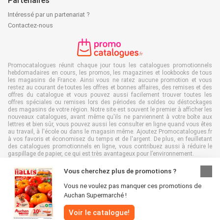
Partenaires
Intéressé par un partenariat ?
Contactez-nous
Promocatalogues réunit chaque jour tous les catalogues promotionnels
hebdomadaires en cours, les promos, les magazines et lookbooks de tous
les magasins de France. Ainsi vous ne ratez aucune promotion et vous
restez au courant de toutes les offres et bonnes affaires, des remises et des
offres du catalogue et vous pouvez aussi facilement trouver toutes les
offres spéciales ou remises lors des périodes de soldes ou déstockages
des magasins de votre région. Notre site est souvent le premier à afficher les
nouveaux catalogues, avant même qu'ils ne parviennent à votre boîte aux
lettres et bien sûr, vous pouvez aussi les consulter en ligne quand vous êtes
au travail, à l'école ou dans le magasin même. Ajoutez Promocatalogues.fr
à vos favoris et économisez du temps et de l'argent. De plus, en feuilletant
des catalogues promotionnels en ligne, vous contribuez aussi à réduire le
gaspillage de papier, ce qui est très avantageux pour l’environnement.
Vous cherchez plus de promotions ?
Vous ne voulez pas manquer ces promotions de
Auchan Supermarché !
Tous droits réservés & copie : Promocatalogues.fr 2026 |
Clause de non-
responsabilité
|
Conditions générales
|
Politique de confidentialité
|
Politique
Voir le catalogue!