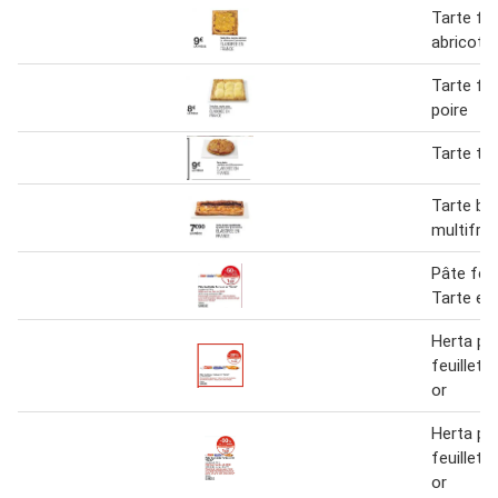
Tarte fin
abricot
Tarte fin
poire
Tarte tat
Tarte ba
multifrui
Pâte feui
Tarte en 
Herta pâ
feuilleté
or
Herta pâ
feuilleté
or