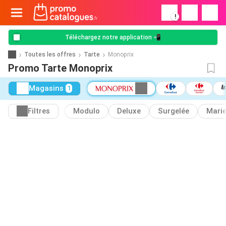
!
Téléchargez notre application 📲
Toutes les offres
Tarte
Monoprix
Promo Tarte Monoprix
Magasins
1
Filtres
Modulo
Deluxe
Surgelée
Mari