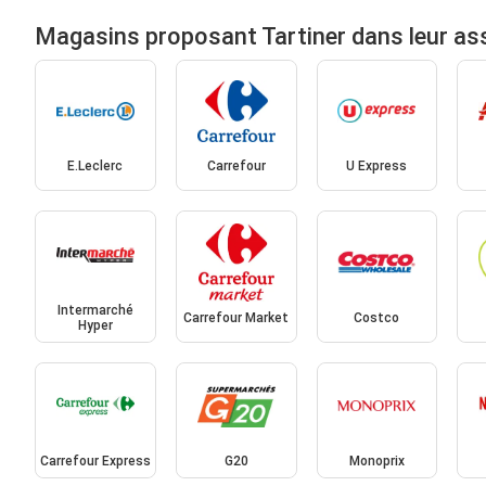
Magasins proposant Tartiner dans leur as
E.Leclerc
Carrefour
U Express
Intermarché
Carrefour Market
Costco
Hyper
Carrefour Express
G20
Monoprix