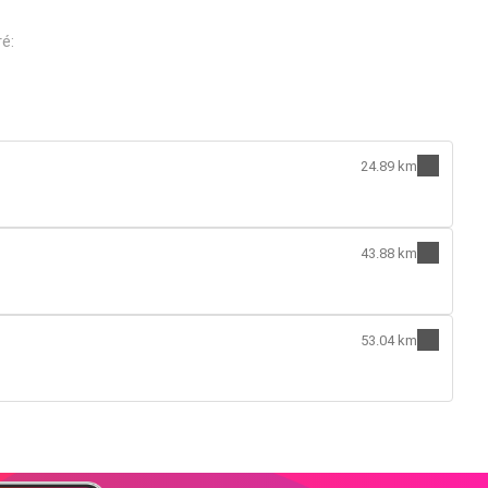
é:
24.89 km
43.88 km
53.04 km