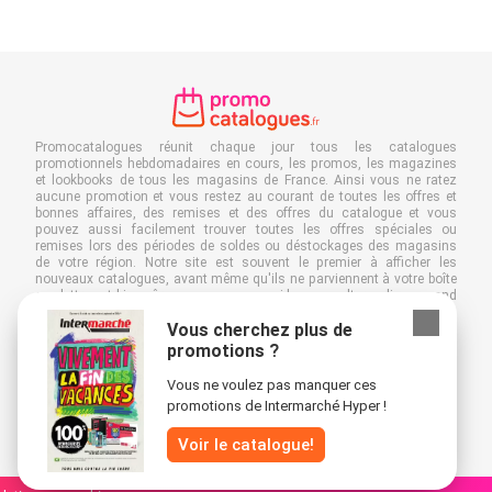
Promocatalogues réunit chaque jour tous les catalogues
promotionnels hebdomadaires en cours, les promos, les magazines
et lookbooks de tous les magasins de France. Ainsi vous ne ratez
aucune promotion et vous restez au courant de toutes les offres et
bonnes affaires, des remises et des offres du catalogue et vous
pouvez aussi facilement trouver toutes les offres spéciales ou
remises lors des périodes de soldes ou déstockages des magasins
de votre région. Notre site est souvent le premier à afficher les
nouveaux catalogues, avant même qu'ils ne parviennent à votre boîte
aux lettres et bien sûr, vous pouvez aussi les consulter en ligne quand
vous êtes au travail, à l'école ou dans le magasin même. Ajoutez
Vous cherchez plus de
Promocatalogues.fr à vos favoris et économisez du temps et de
l'argent. De plus, en feuilletant des catalogues promotionnels en ligne,
promotions ?
vous contribuez aussi à réduire le gaspillage de papier, ce qui est très
avantageux pour l’environnement.
Vous ne voulez pas manquer ces
promotions de Intermarché Hyper !
Voir le catalogue!