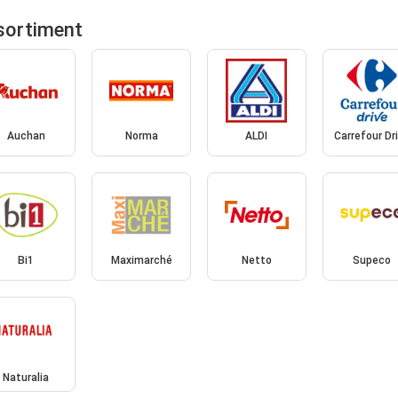
sortiment
Auchan
Norma
ALDI
Carrefour Dr
Bi1
Maximarché
Netto
Supeco
Naturalia