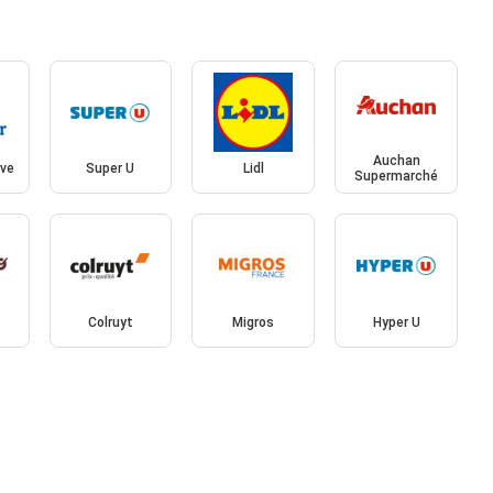
Auchan
ive
Super U
Lidl
Supermarché
Colruyt
Migros
Hyper U