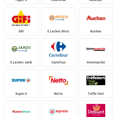
Hyper U
VillaVerde
Gedimat
GiFi
E.Leclerc Brico
Auchan
E.Leclerc Jardi
Carrefour
Intermarché
Super U
Netto
Trèfle Vert