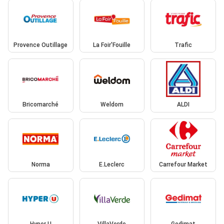
Provence Outillage
La Foir'Fouille
Trafic
Bricomarché
Weldom
ALDI
Norma
E.Leclerc
Carrefour Market