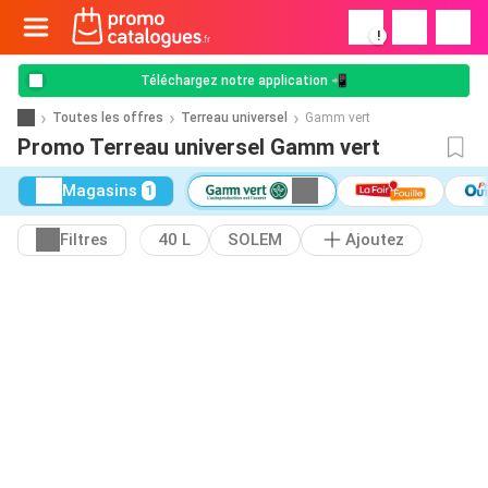
!
Téléchargez notre application 📲
Toutes les offres
Terreau universel
Gamm vert
Promo Terreau universel Gamm vert
Magasins
1
Filtres
40 L
SOLEM
Ajoutez