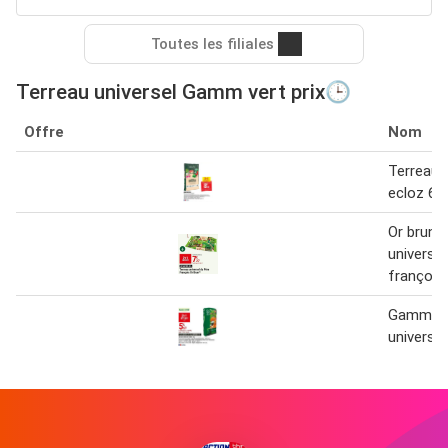
Toutes les filiales
Terreau universel Gamm vert prix🕒
Offre
Nom
Terreau u
ecloz 60
Or brun t
universel
françois
Gamm ver
universel