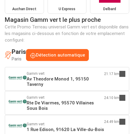
Auchan Direct
U Express
Delbard
Magasin Gamm vert le plus proche
Cette Promo Terreau universel Gamm vert est disponible dans
les magasins ci-dessous en fonction de votre emplacement
configuré:
Paris
Détection automatique
Paris
Gamm vert
21.17 km
Av Theodore Monod 1, 95150
Taverny
Gamm vert
24.10 km
Rte De Viarmes, 95570 Villaines
Sous Bois
24.49 km
Gamm vert
1 Rue Edison, 91620 La Ville-du-Bois