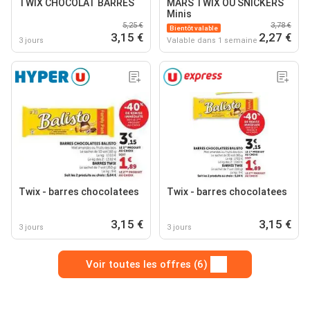
TWIX CHOCOLAT BARRES
MARS TWIX OU SNICKERS
Minis
5,25 €
3,78 €
Bientôt valable
3,15 €
2,27 €
3 jours
Valable dans 1 semaine
Twix - barres chocolatees
Twix - barres chocolatees
3,15 €
3,15 €
3 jours
3 jours
Voir toutes les offres (6)