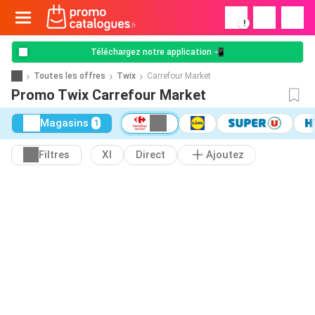
!
Téléchargez notre application 📲
Toutes les offres
Twix
Carrefour Market
Promo Twix Carrefour Market
Magasins
1
Filtres
Xl
Direct
Ajoutez