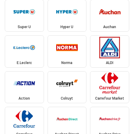
Super U
Hyper U
Auchan
E.Leclerc
Norma
ALDI
Action
Colruyt
Carrefour Market