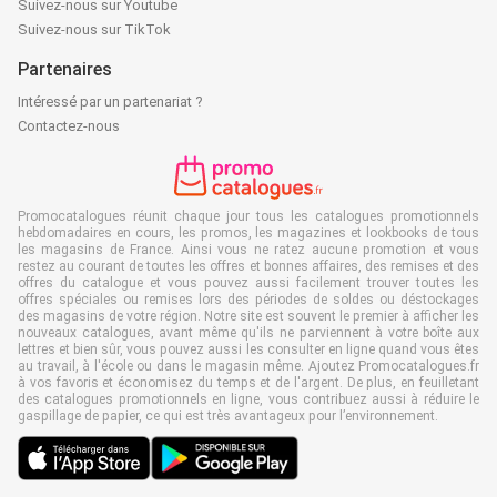
Suivez-nous sur Youtube
Suivez-nous sur TikTok
Partenaires
Intéressé par un partenariat ?
Contactez-nous
Promocatalogues réunit chaque jour tous les catalogues promotionnels
hebdomadaires en cours, les promos, les magazines et lookbooks de tous
les magasins de France. Ainsi vous ne ratez aucune promotion et vous
restez au courant de toutes les offres et bonnes affaires, des remises et des
offres du catalogue et vous pouvez aussi facilement trouver toutes les
offres spéciales ou remises lors des périodes de soldes ou déstockages
des magasins de votre région. Notre site est souvent le premier à afficher les
nouveaux catalogues, avant même qu'ils ne parviennent à votre boîte aux
lettres et bien sûr, vous pouvez aussi les consulter en ligne quand vous êtes
au travail, à l'école ou dans le magasin même. Ajoutez Promocatalogues.fr
à vos favoris et économisez du temps et de l'argent. De plus, en feuilletant
des catalogues promotionnels en ligne, vous contribuez aussi à réduire le
gaspillage de papier, ce qui est très avantageux pour l’environnement.