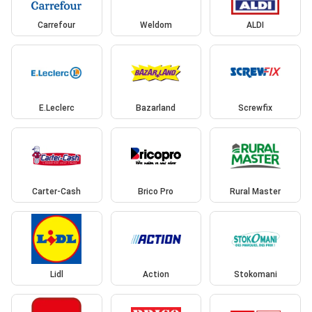
Carrefour
Weldom
ALDI
E.Leclerc
Bazarland
Screwfix
Carter-Cash
Brico Pro
Rural Master
Lidl
Action
Stokomani