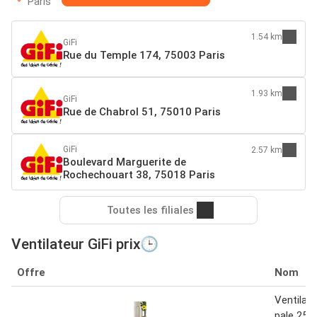
Paris
1.54 km
GiFi
Rue du Temple 174, 75003 Paris
1.93 km
GiFi
Rue de Chabrol 51, 75010 Paris
GiFi
2.57 km
Boulevard Marguerite de
Rochechouart 38, 75018 Paris
Toutes les filiales
Ventilateur GiFi prix🕒
Offre
Nom
Ventilat
pale 25 x