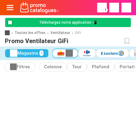
!
Téléchargez notre application 📲
Toutes les offres
Ventilateur
GiFi
Promo Ventilateur GiFi
Magasins
1
Filtres
Colonne
Tour
Plafond
Portati