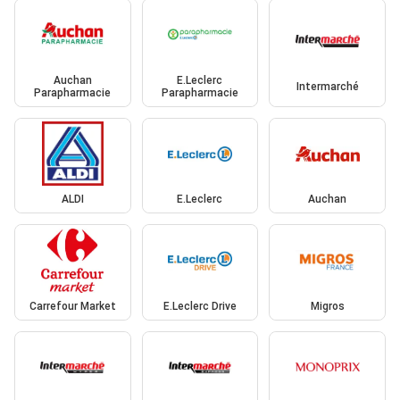
Auchan
E.Leclerc
Intermarché
Parapharmacie
Parapharmacie
ALDI
E.Leclerc
Auchan
Carrefour Market
E.Leclerc Drive
Migros