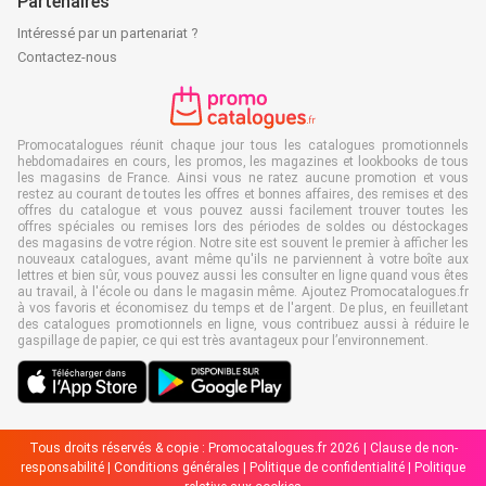
Partenaires
Intéressé par un partenariat ?
Contactez-nous
Promocatalogues réunit chaque jour tous les catalogues promotionnels
hebdomadaires en cours, les promos, les magazines et lookbooks de tous
les magasins de France. Ainsi vous ne ratez aucune promotion et vous
restez au courant de toutes les offres et bonnes affaires, des remises et des
offres du catalogue et vous pouvez aussi facilement trouver toutes les
offres spéciales ou remises lors des périodes de soldes ou déstockages
des magasins de votre région. Notre site est souvent le premier à afficher les
nouveaux catalogues, avant même qu'ils ne parviennent à votre boîte aux
lettres et bien sûr, vous pouvez aussi les consulter en ligne quand vous êtes
au travail, à l'école ou dans le magasin même. Ajoutez Promocatalogues.fr
à vos favoris et économisez du temps et de l'argent. De plus, en feuilletant
des catalogues promotionnels en ligne, vous contribuez aussi à réduire le
gaspillage de papier, ce qui est très avantageux pour l’environnement.
Tous droits réservés & copie : Promocatalogues.fr 2026 |
Clause de non-
responsabilité
|
Conditions générales
|
Politique de confidentialité
|
Politique