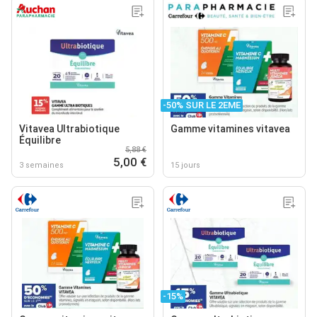
-50% SUR LE 2EME
Vitavea Ultrabiotique
Gamme vitamines vitavea
Équilibre
5,88 €
5,00 €
3 semaines
15 jours
-15%