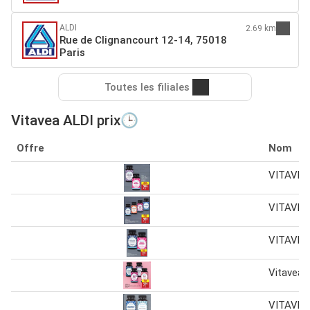
ALDI
2.69 km
Rue de Clignancourt 12-14, 75018
Paris
Toutes les filiales
Vitavea ALDI prix🕒
Offre
Nom
VITAVEA
VITAVEA
VITAVEA
Vitavea
VITAVEA