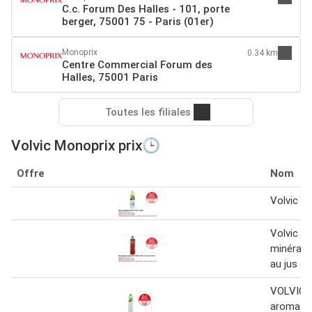
C.c. Forum Des Halles - 101, porte
berger, 75001 75 - Paris (01er)
Monoprix
0.34 km
Centre Commercial Forum des
Halles, 75001 Paris
Toutes les filiales
Volvic Monoprix prix🕒
Offre
Nom
Volvic Ze
Volvic Ju
minérale 
au jus de 
VOLVIC 
aromatis