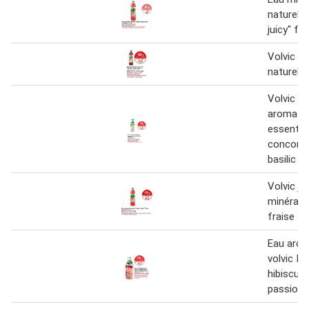
naturelle
juicy" fra
Volvic e
naturelle
Volvic e
aromati
essentiel
concomb
basilic
Volvic ju
minérale 
fraise
Eau arom
volvic In
hibiscus l
passion