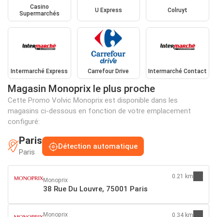
Casino
U Express
Colruyt
Supermarchés
Intermarché Express
Carrefour Drive
Intermarché Contact
Magasin Monoprix le plus proche
Cette Promo Volvic Monoprix est disponible dans les
magasins ci-dessous en fonction de votre emplacement
configuré:
Paris
Détection automatique
Paris
0.21 km
Monoprix
38 Rue Du Louvre, 75001 Paris
Monoprix
0.34 km