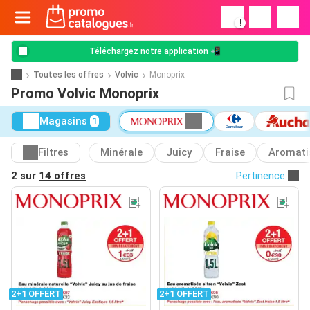
!
Téléchargez notre application 📲
Toutes les offres
Volvic
Monoprix
Promo Volvic Monoprix
Magasins
1
Filtres
Minérale
Juicy
Fraise
Aromati
2 sur
14 offres
Pertinence
2+1 OFFERT
2+1 OFFERT