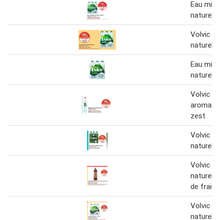
Eau miné
naturelle
Volvic e
naturelle
Eau miné
naturelle
Volvic b
aromatis
zest
Volvic e
naturelle
Volvic e
naturelle
de fraise
Volvic e
naturelle