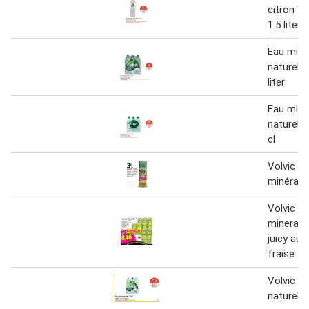
citron Vo
1.5 liter
Eau miné
naturelle
liter
Eau miné
naturelle
cl
Volvic - 
minérale 
Volvic - 
minerale 
juicy au 
fraise
Volvic E
naturelle