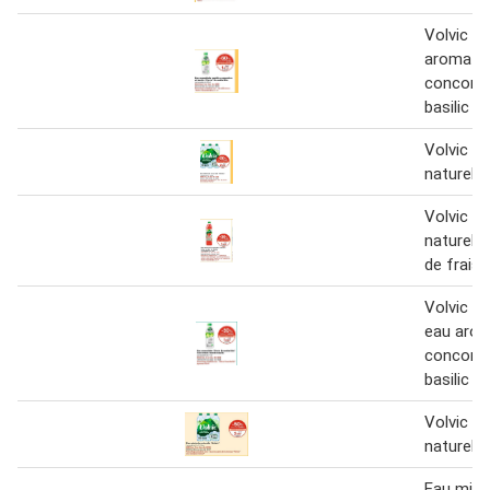
Volvic e
aromati
concomb
basilic e
Volvic e
naturelle
Volvic e
naturelle
de fraise
Volvic es
eau arom
concomb
basilic
Volvic e
naturelle
Eau miné