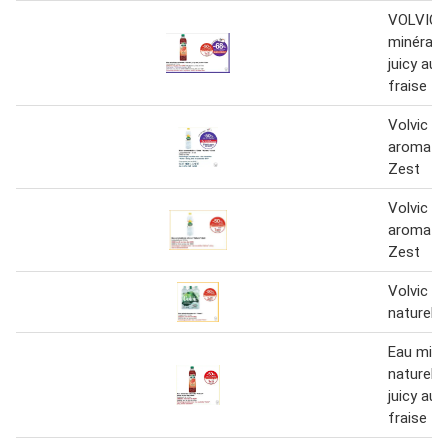
VOLVIC 
minérale 
juicy au 
fraise
Volvic E
aromatis
Zest
Volvic E
aromatis
Zest
Volvic E
naturelle
Eau miné
naturelle
juicy au 
fraise