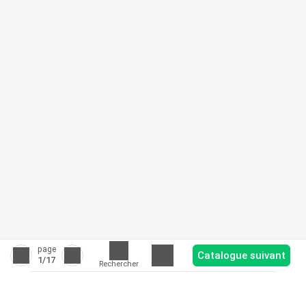
page
Catalogue suivant
1
/17
Rechercher