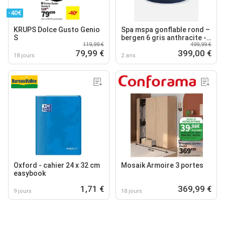
-40€
KRUPS Dolce Gusto Genio
Spa mspa gonflable rond –
S
bergen 6 gris anthracite -
119,99 €
499,99 €
spa gonflable 6 personnes
79,99 €
399,00 €
18 jours
2 ans
Oxford - cahier 24 x 32 cm
Mosaik Armoire 3 portes
easybook
1,71 €
369,99 €
9 jours
18 jours