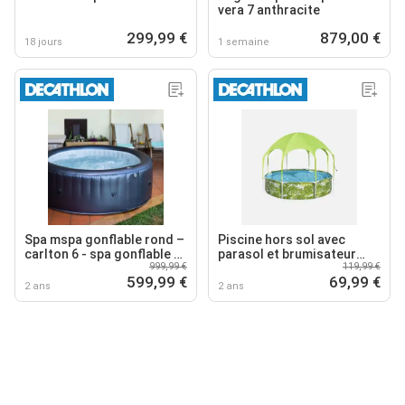
vera 7 anthracite
299,99 €
879,00 €
18 jours
1 semaine
Spa mspa gonflable rond –
Piscine hors sol avec
carlton 6 - spa gonflable 6
parasol et brumisateur
999,99 €
119,99 €
personnes rond 205 cm
intégré
599,99 €
69,99 €
2 ans
2 ans