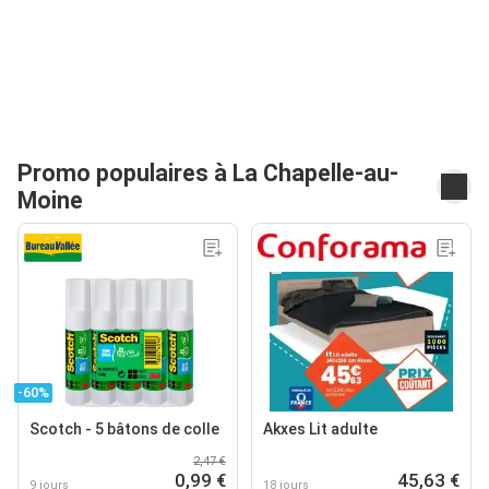
Promo populaires à La Chapelle-au-
Moine
-60%
Scotch - 5 bâtons de colle
Akxes Lit adulte
2,47 €
0,99 €
45,63 €
9 jours
18 jours