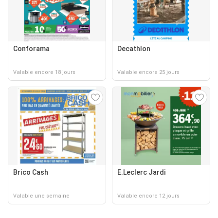
Conforama
Decathlon
Valable encore 18 jours
Valable encore 25 jours
Brico Cash
E.Leclerc Jardi
Valable une semaine
Valable encore 12 jours