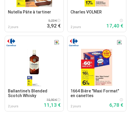
Nutella Pâte à tartiner
Charles VOLNER
5,23 €
3,92 €
17,40 €
2 jours
2 jours
Ballantine's Blended
1664 Bière "Maxi Format"
Scotch Whisky
en canettes
15,90 €
11,13 €
6,78 €
2 jours
2 jours