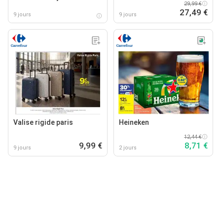
29,99 €
27,49 €
9 jours
9 jours
Valise rigide paris
Heineken
12,44 €
9,99 €
8,71 €
9 jours
2 jours