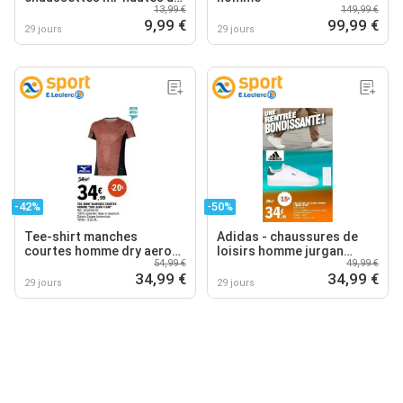
13,99 €
149,99 €
performance tech
9,99 €
99,99 €
29 jours
29 jours
-42%
-50%
Tee-shirt manches
Adidas - chaussures de
courtes homme dry aero
loisirs homme jurgan
54,99 €
49,99 €
flow
court
34,99 €
34,99 €
29 jours
29 jours