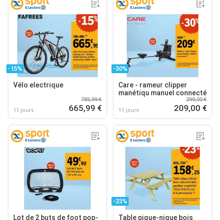
-15%
-30%
Vélo electrique
Care - rameur clipper
manétiqu manuel connecté
785,99 €
299,00 €
665,99 €
209,00 €
11 jours
11 jours
-23%
Lot de 2 buts de foot pop-
Table pique-nique bois