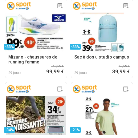
-33%
-33%
Mizuno - chaussures de
Sac à dos u studio campus
running femme
149,99 €
59,99 €
99,99 €
39,99 €
29 jours
29 jours
-34%
-21%