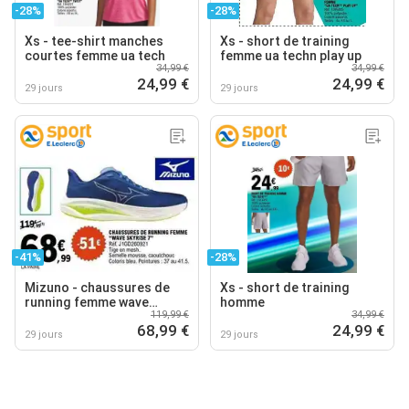
-28%
-28%
Xs - tee-shirt manches
Xs - short de training
courtes femme ua tech
femme ua techn play up
34,99 €
34,99 €
24,99 €
24,99 €
29 jours
29 jours
-41%
-28%
Mizuno - chaussures de
Xs - short de training
running femme wave
homme
119,99 €
34,99 €
skyrise 7
68,99 €
24,99 €
29 jours
29 jours