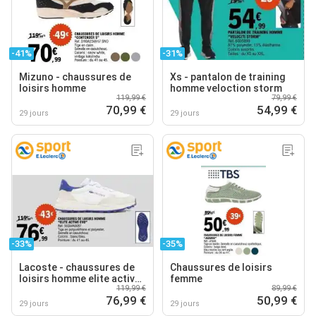
-41%
-31%
Mizuno - chaussures de
Xs - pantalon de training
loisirs homme
homme veloction storm
119,99 €
79,99 €
70,99 €
54,99 €
29 jours
29 jours
-33%
-35%
Lacoste - chaussures de
Chaussures de loisirs
loisirs homme elite active
femme
119,99 €
89,99 €
evo
76,99 €
50,99 €
29 jours
29 jours