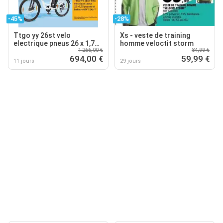
-45%
-28%
Ttgo yy 26st velo
Xs - veste de training
electrique pneus 26 x 1,75
homme veloctit storm
1 266,00 €
84,99 €
pouces et batterie 48v 15a
694,00 €
59,99 €
11 jours
29 jours