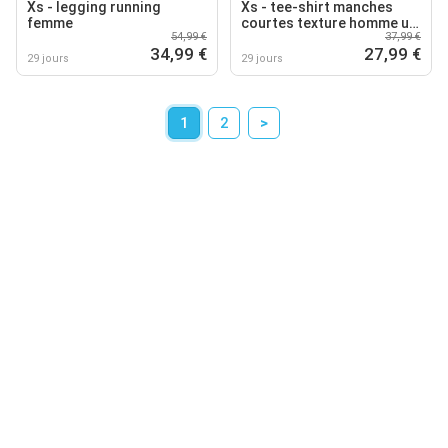
Xs - legging running
Xs - tee-shirt manches
femme
courtes texture homme ua
54,99 €
37,99 €
tech
34,99 €
27,99 €
29 jours
29 jours
1
2
>