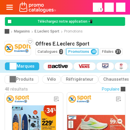
!
Téléchargez notre application 📲
Magasins
E.Leclerc Sport
Promotions
Offres E.Leclerc Sport
Catalogues
2
Promotions
48
Filiales
31
Marques
Produits
Vélo
Réfrigérateur
Chaussettes
48 résultats
Populaire