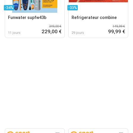
-34%
-33%
Funwater supfw43b
Refrigerateur combine
349,00 €
149,99 €
229,00 €
99,99 €
11 jours
29 jours