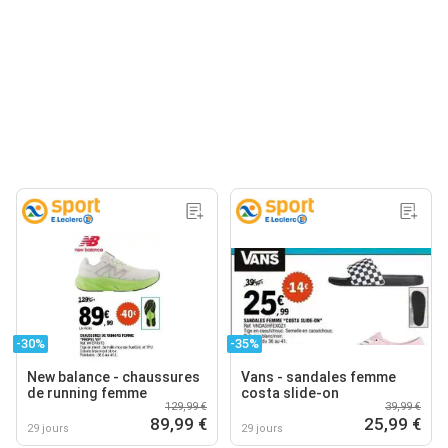
-30%
-35%
New balance - chaussures
Vans - sandales femme
de running femme
costa slide-on
129,99 €
39,99 €
89,99 €
25,99 €
29 jours
29 jours