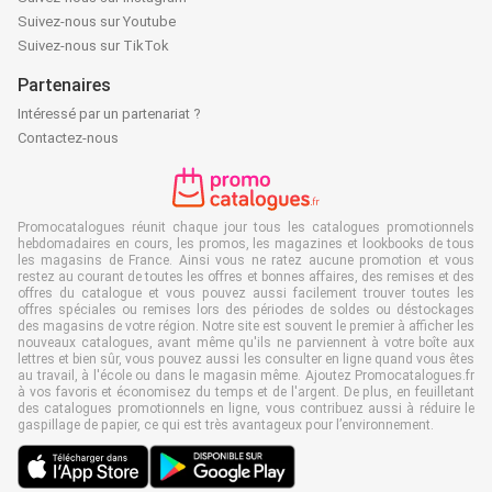
Suivez-nous sur Youtube
Suivez-nous sur TikTok
Partenaires
Intéressé par un partenariat ?
Contactez-nous
Promocatalogues réunit chaque jour tous les catalogues promotionnels
hebdomadaires en cours, les promos, les magazines et lookbooks de tous
les magasins de France. Ainsi vous ne ratez aucune promotion et vous
restez au courant de toutes les offres et bonnes affaires, des remises et des
offres du catalogue et vous pouvez aussi facilement trouver toutes les
offres spéciales ou remises lors des périodes de soldes ou déstockages
des magasins de votre région. Notre site est souvent le premier à afficher les
nouveaux catalogues, avant même qu'ils ne parviennent à votre boîte aux
lettres et bien sûr, vous pouvez aussi les consulter en ligne quand vous êtes
au travail, à l'école ou dans le magasin même. Ajoutez Promocatalogues.fr
à vos favoris et économisez du temps et de l'argent. De plus, en feuilletant
des catalogues promotionnels en ligne, vous contribuez aussi à réduire le
gaspillage de papier, ce qui est très avantageux pour l’environnement.