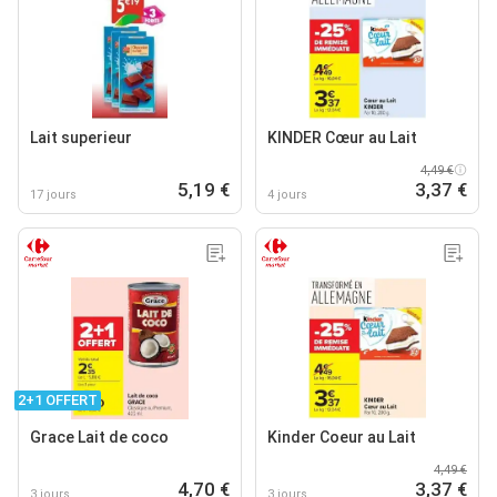
Lait superieur
KINDER Cœur au Lait
4,49 €
5,19 €
3,37 €
17 jours
4 jours
2+1 OFFERT
Grace Lait de coco
Kinder Coeur au Lait
4,49 €
4,70 €
3,37 €
3 jours
3 jours