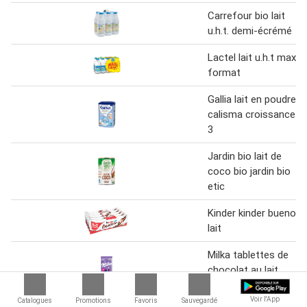
Carrefour bio lait
u.h.t. demi-écrémé
Lactel lait u.h.t maxi
format
Gallia lait en poudre
calisma croissance
3
Jardin bio lait de
coco bio jardin bio
etic
Kinder kinder bueno
lait
Milka tablettes de
chocolat au lait
milka
Voir l'App
Catalogues
Promotions
Favoris
Sauvegardé