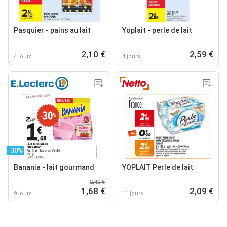
Pasquier - pains au lait
Yoplait - perle de lait
2,10 €
2,59 €
4 jours
4 jours
-30%
Banania - lait gourmand
YOPLAIT Perle de lait
2,40 €
1,68 €
2,09 €
9 jours
11 jours