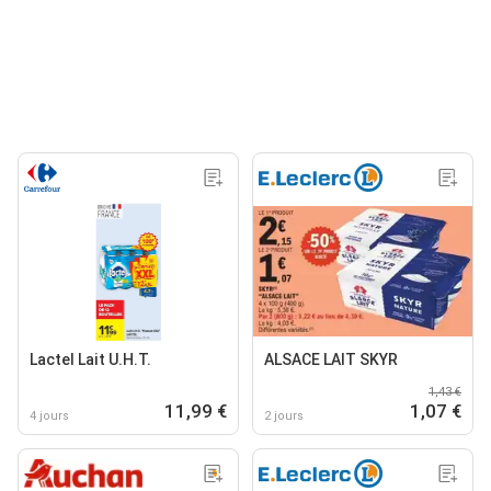
Lactel Lait U.H.T.
ALSACE LAIT SKYR
1,43 €
11,99 €
1,07 €
4 jours
2 jours