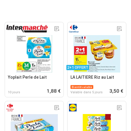
2+1 OFFERT
Yoplait Perle de Lait
LA LAITIERE Riz au Lait
Bientôt valable
1,88 €
3,50 €
10 jours
Valable dans 5 jours