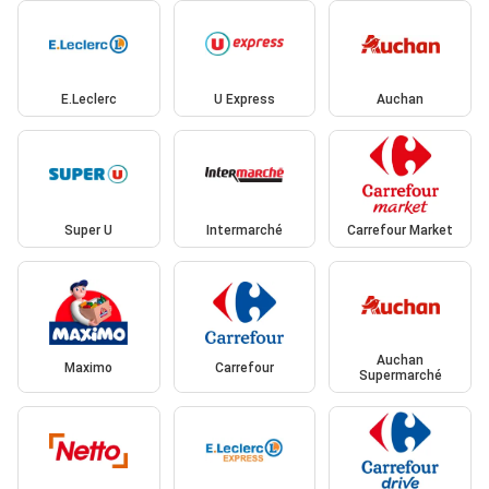
E.Leclerc
U Express
Auchan
Super U
Intermarché
Carrefour Market
Auchan
Maximo
Carrefour
Supermarché