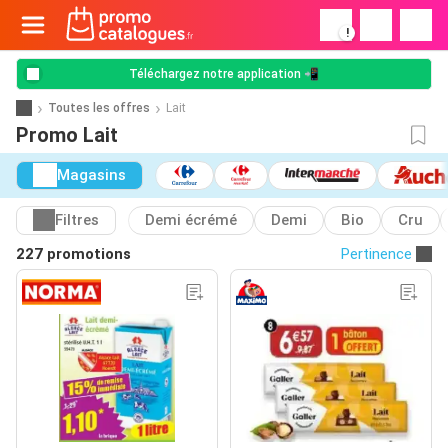
!
Téléchargez notre application 📲
Toutes les offres
Lait
Promo Lait
Magasins
Filtres
Demi écrémé
Demi
Bio
Cru
227 promotions
Pertinence