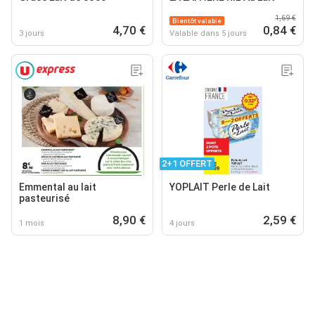
1,69 €
Bientôt valable
4,70 €
0,84 €
3 jours
Valable dans 5 jours
2+1 OFFERT
Emmental au lait
YOPLAIT Perle de Lait
pasteurisé
8,90 €
2,59 €
1 mois
4 jours