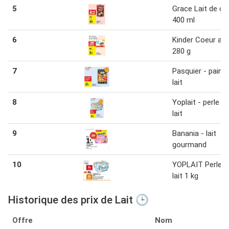
5
Grace Lait de c
400 ml
6
Kinder Coeur au 
280 g
7
Pasquier - pains
lait
8
Yoplait - perle d
lait
9
Banania - lait
gourmand
10
YOPLAIT Perle d
lait 1 kg
Historique des prix de Lait 🕒
Offre
Nom