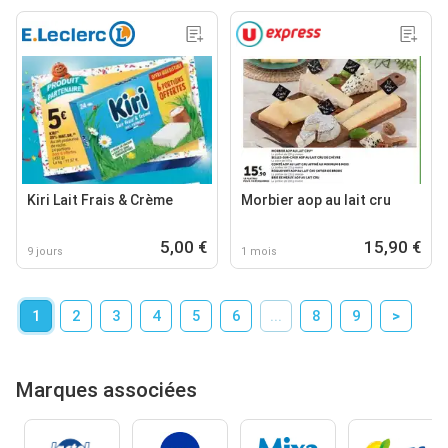
Kiri Lait Frais & Crème
Morbier aop au lait cru
5,00 €
15,90 €
9 jours
1 mois
1
2
3
4
5
6
...
8
9
>
Marques associées