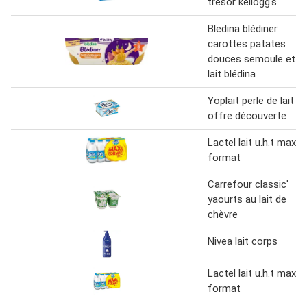
trésor kellogg's
Bledina blédiner
carottes patates
douces semoule et
lait blédina
Yoplait perle de lait
offre découverte
Lactel lait u.h.t maxi
format
Carrefour classic'
yaourts au lait de
chèvre
Nivea lait corps
Lactel lait u.h.t maxi
format