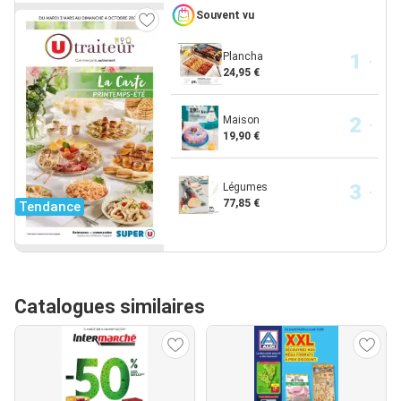
Souvent vu
Plancha
24,95 €
Maison
19,90 €
Légumes
77,85 €
Tendance
Catalogues similaires