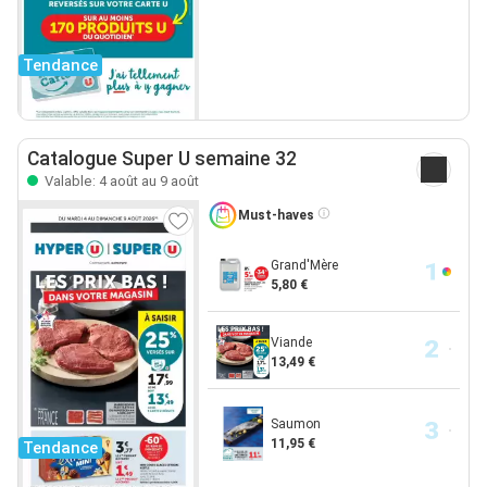
Tendance
Catalogue Super U semaine 32
Valable: 4 août au 9 août
Must-haves
Grand'Mère
5,80 €
Viande
13,49 €
Saumon
11,95 €
Tendance