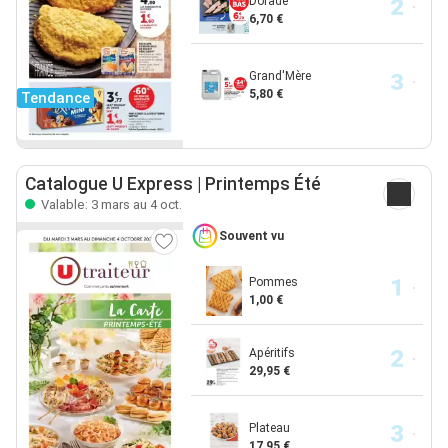
Dorade
6,70 €
Grand'Mère
5,80 €
Tendance
Catalogue U Express | Printemps Été
Valable: 3 mars au 4 oct.
Souvent vu
Pommes
1,00 €
Apéritifs
29,95 €
Plateau
17,95 €