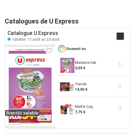
Catalogues de U Express
Catalogue U Express
Valable: 11 août au 23 août
Souvent vu
Madame loik
0,59 €
Viande
14,90 €
Maître Coq
7,75 €
Bientôt valable