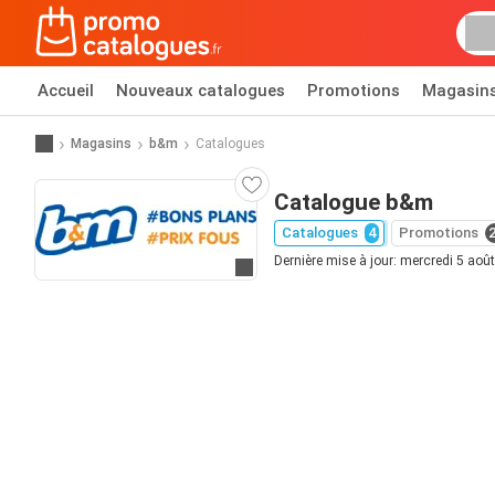
Accueil
Nouveaux catalogues
Promotions
Magasin
Magasins
b&m
Catalogues
Catalogue b&m
Catalogues
4
Promotions
Dernière mise à jour: mercredi 5 aoû
Allez au site web