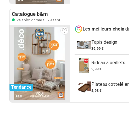
Catalogue b&m
Valable: 27 mai au 29 sept.
Les meilleurs choix
da
Tapis design
39,99 €
Rideau à oeillets
9,99 €
Plateau cottelé en
Tendance
4,98 €