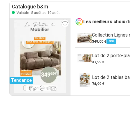
Catalogue b&m
Valable: 5 août au 19 août
Les meilleurs choix
da
Collection Lignes
-99€
349,00 €
Lot de 2 porte-pl
37,99 €
Lot de 2 tables ba
Tendance
74,99 €