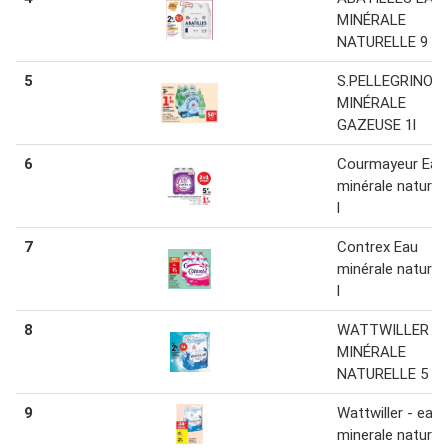
MINÉRALE
NATURELLE 9 l
5
S.PELLEGRINO 
MINÉRALE
GAZEUSE 1l
6
Courmayeur Eau
minérale naturell
l
7
Contrex Eau
minérale naturell
l
8
WATTWILLER E
MINÉRALE
NATURELLE 5 L
9
Wattwiller - eau
minerale naturell