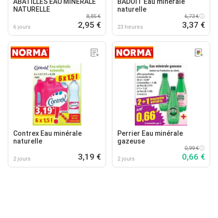
ABATILLES EAU MINÉRALE
BADOIT Eau minérale
NATURELLE
naturelle
8,85 €
6,73 €
2,95 €
3,37 €
6 jours
23 heures
Contrex Eau minérale
Perrier Eau minérale
naturelle
gazeuse
0,99 €
3,19 €
0,66 €
2 jours
2 jours