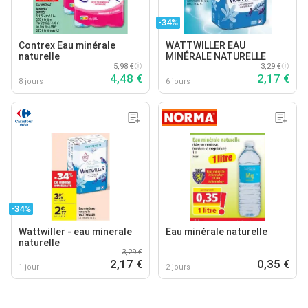
-34%
Contrex Eau minérale
WATTWILLER EAU
naturelle
MINÉRALE NATURELLE
5,98 €
3,29 €
4,48 €
2,17 €
8 jours
6 jours
-34%
Wattwiller - eau minerale
Eau minérale naturelle
naturelle
3,29 €
2,17 €
0,35 €
1 jour
2 jours