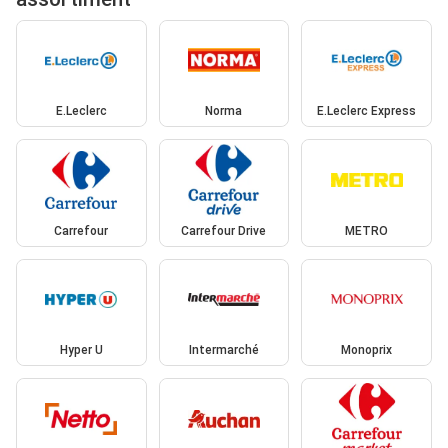
E.Leclerc
Norma
E.Leclerc Express
Carrefour
Carrefour Drive
METRO
Hyper U
Intermarché
Monoprix