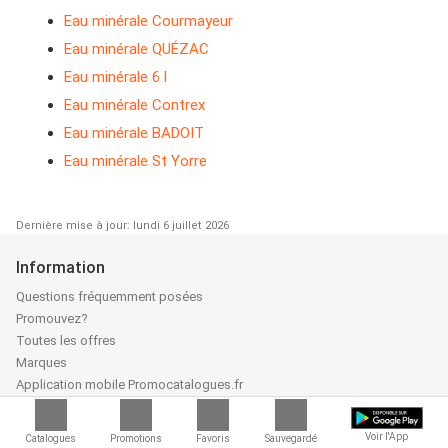
Eau minérale Courmayeur
Eau minérale QUÉZAC
Eau minérale 6 l
Eau minérale Contrex
Eau minérale BADOIT
Eau minérale St Yorre
Dernière mise à jour: lundi 6 juillet 2026
Information
Questions fréquemment posées
Promouvez?
Toutes les offres
Marques
Application mobile Promocatalogues.fr
Qui sommes-nous?
Publiez votre catalogue
Voir l'App
Catalogues
Promotions
Favoris
Sauvegardé