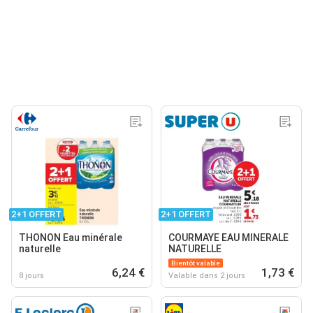
2+1 OFFERT
2+1 OFFERT
THONON Eau minérale
COURMAYE EAU MINERALE
naturelle
NATURELLE
Bientôt valable
6,24 €
1,73 €
8 jours
Valable dans 2 jours