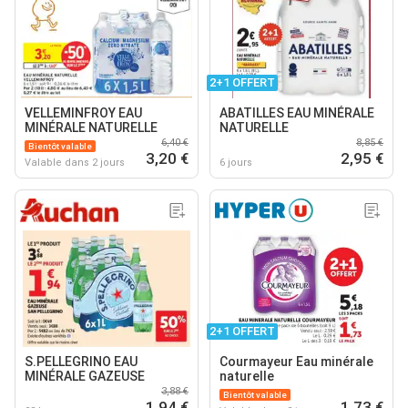
2+1 OFFERT
VELLEMINFROY EAU
ABATILLES EAU MINÉRALE
MINÉRALE NATURELLE
NATURELLE
6,40 €
8,85 €
Bientôt valable
3,20 €
2,95 €
Valable dans 2 jours
6 jours
2+1 OFFERT
S.PELLEGRINO EAU
Courmayeur Eau minérale
MINÉRALE GAZEUSE
naturelle
3,88 €
Bientôt valable
1,94 €
1,73 €