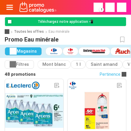
!
Téléchargez notre application 📲
Toutes les offres
Eau minérale
Promo Eau minérale
Magasins
Filtres
Mont blanc
1 l
Saint amand
V
48 promotions
Pertinence