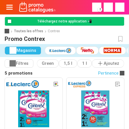
!
Téléchargez notre application 📲
Toutes les offres
Contrex
Promo Contrex
Magasins
Filtres
Green
1,5 l
1 l
Ajoutez
5 promotions
Pertinence