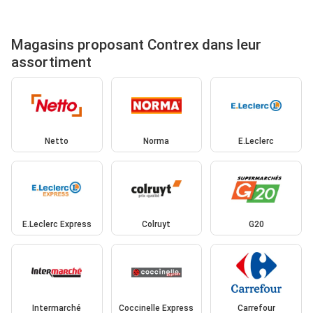
Magasins proposant Contrex dans leur
assortiment
Netto
Norma
E.Leclerc
E.Leclerc Express
Colruyt
G20
Intermarché
Coccinelle Express
Carrefour