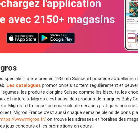
chargez l'application
te avec 2150+ magasins
igros
s spéciale. Il a été créé en 1950 en Suisse et possède actuelleme
eb.
Les catalogues
promotionnels sortent régulièrement et peuve
 et légumes, les produits d’origine Suisse comme les biscuits, les cho
ux et naturels. Migros c’est aussi des produits de marques Baby Coq
tc. Migros offre aussi un ensemble de services pratiques comme la 
& collect. Migros France c’est aussi chaque semaine pleins de bons pl
https://www.migros.fr/
on trouve les adresses et horaires des maga
s, les jeux concours et les promotions en cours.