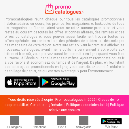
Promocatalogues réunit chaque jour tous les catalogues promotionnels
hebdomadaires en cours, les promos, les magazines et lookbooks de tous
les magasins de France. Ainsi vous ne ratez aucune promotion et vous
restez au courant de toutes les offres et bonnes affaires, des remises et des
offres du catalogue et vous pouvez aussi facilement trouver toutes les
offres spéciales ou remises lors des périodes de soldes ou déstockages
des magasins de votre région. Notre site est souvent le premier à afficher les
nouveaux catalogues, avant même qu'ils ne parviennent à votre boîte aux
lettres et bien sûr, vous pouvez aussi les consulter en ligne quand vous êtes
au travail, à l'école ou dans le magasin même. Ajoutez Promocatalogues.fr
à vos favoris et économisez du temps et de l'argent. De plus, en feuilletant
des catalogues promotionnels en ligne, vous contribuez aussi à réduire le
gaspillage de papier, ce qui est très avantageux pour l’environnement.
Tous droits réservés & copie : Promocatalogues.fr 2026 |
Clause de non-
responsabilité
|
Conditions générales
|
Politique de confidentialité
|
Politique
relative aux cookies
Voir l'App
Catalogues
Promotions
Favoris
Sauvegardé