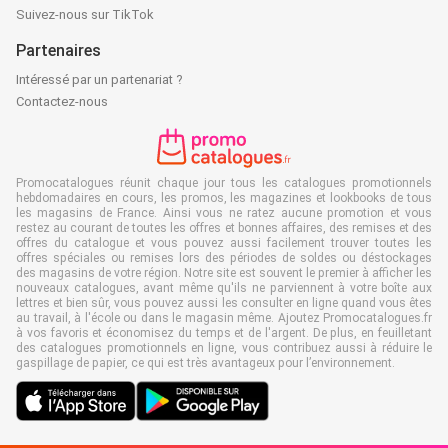
Suivez-nous sur TikTok
Partenaires
Intéressé par un partenariat ?
Contactez-nous
Promocatalogues réunit chaque jour tous les catalogues promotionnels
hebdomadaires en cours, les promos, les magazines et lookbooks de tous
les magasins de France. Ainsi vous ne ratez aucune promotion et vous
restez au courant de toutes les offres et bonnes affaires, des remises et des
offres du catalogue et vous pouvez aussi facilement trouver toutes les
offres spéciales ou remises lors des périodes de soldes ou déstockages
des magasins de votre région. Notre site est souvent le premier à afficher les
nouveaux catalogues, avant même qu'ils ne parviennent à votre boîte aux
lettres et bien sûr, vous pouvez aussi les consulter en ligne quand vous êtes
au travail, à l'école ou dans le magasin même. Ajoutez Promocatalogues.fr
à vos favoris et économisez du temps et de l'argent. De plus, en feuilletant
des catalogues promotionnels en ligne, vous contribuez aussi à réduire le
gaspillage de papier, ce qui est très avantageux pour l’environnement.