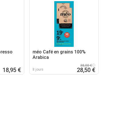
presso
méo Café en grains 100%
Arabica
38,00 €
18,95 €
28,50 €
8 jours