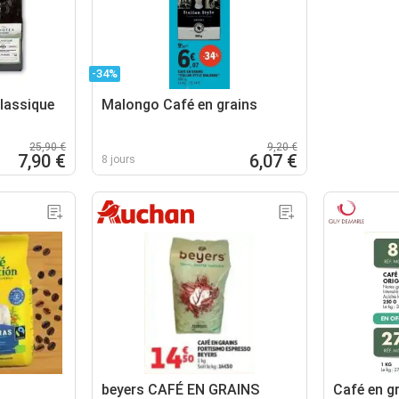
-34%
classique
Malongo Café en grains
25,90 €
9,20 €
7,90 €
6,07 €
8 jours
beyers CAFÉ EN GRAINS
Café en gr