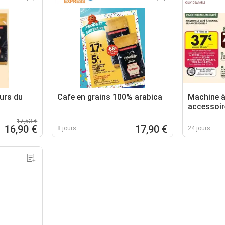
urs du
Cafe en grains 100% arabica
Machine à
accessoir
17,53 €
16,90 €
17,90 €
8 jours
24 jours