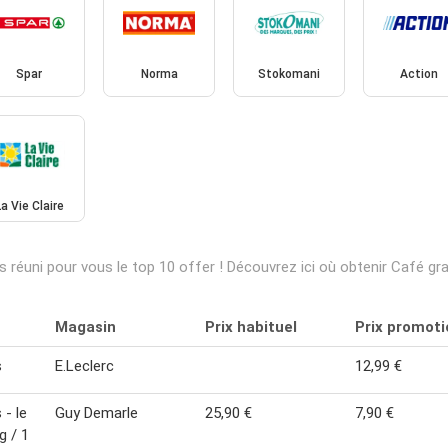
Spar
Norma
Stokomani
Action
La Vie Claire
réuni pour vous le top 10 offer ! Découvrez ici où obtenir Café gra
Magasin
Prix habituel
Prix promoti
s
E.Leclerc
12,99 €
 - le
Guy Demarle
25,90 €
7,90 €
g / 1