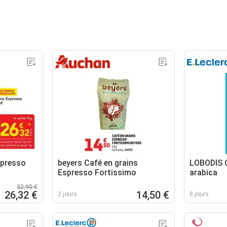
spresso
beyers Café en grains
LOBODIS C
Espresso Fortissimo
arabica
32,90 €
26,32 €
14,50 €
2 jours
8 jours