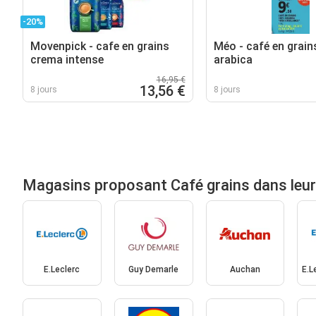
-20%
Movenpick - cafe en grains
Méo - café en grai
crema intense
arabica
16,95 €
13,56 €
8 jours
8 jours
Magasins proposant Café grains dans leu
E.Leclerc
Guy Demarle
Auchan
E.L