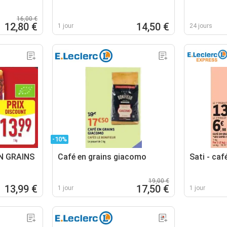
16,00 €
12,80 €
14,50 €
1 jour
24 jours
-10%
N GRAINS
Café en grains giacomo
Sati - caf
19,00 €
13,99 €
17,50 €
1 jour
1 jour