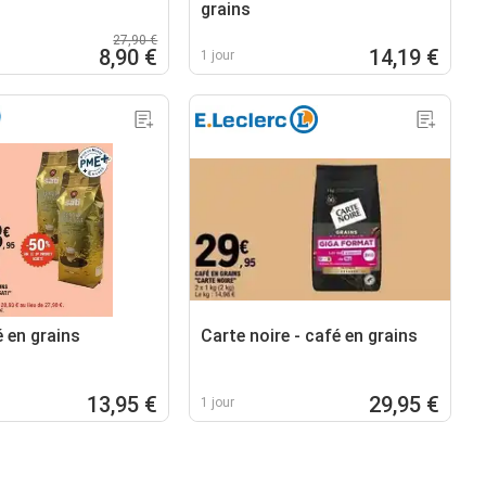
grains
27,90 €
8,90 €
14,19 €
1 jour
é en grains
Carte noire - café en grains
13,95 €
29,95 €
1 jour