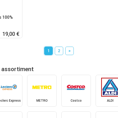
ns 100%
19,00 €
1
2
>
r assortiment
eclerc Express
METRO
Costco
ALDI