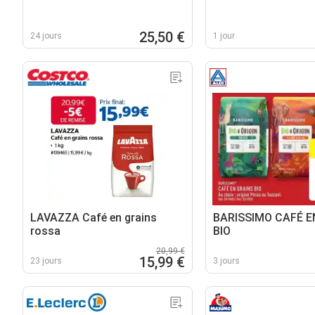
25,50 €
24 jours
1 jour
LAVAZZA Café en grains
BARISSIMO CAFÉ E
rossa
BIO
20,99 €
15,99 €
23 jours
3 jours