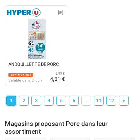
ANDOUILLETTE DE PORC
6,99 €
Bientôt valable
4,61 €
Valable dans 2 jours
1
2
3
4
5
6
...
11
12
>
Magasins proposant Porc dans leur
assortiment