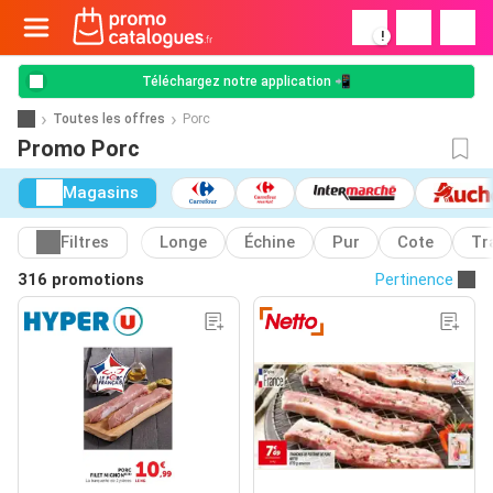
!
Téléchargez notre application 📲
Toutes les offres
Porc
Promo Porc
Magasins
Filtres
Longe
Échine
Pur
Cote
Tr
316 promotions
Pertinence