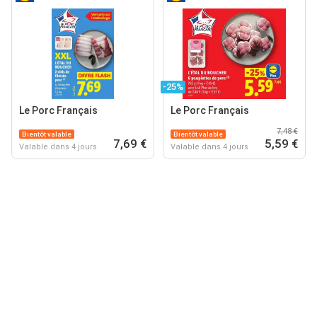
-25%
Le Porc Français
Le Porc Français
7,48 €
Bientôt valable
Bientôt valable
7,69 €
5,59 €
Valable dans 4 jours
Valable dans 4 jours