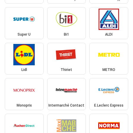
Super U
Bi1
ALDI
Lidl
Thiriet
METRO
Monoprix
Intermarché Contact
E.Leclerc Express