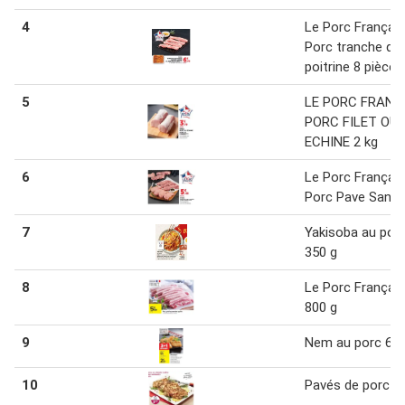
4
Le Porc Français
Porc tranche de
poitrine 8 pièces
5
LE PORC FRANÇ
PORC FILET OU
ECHINE 2 kg
6
Le Porc Français
Porc Pave Sans
7
Yakisoba au por
350 g
8
Le Porc Français
800 g
9
Nem au porc 65 
10
Pavés de porc