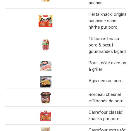
auchan
Herta knacki original
saucisse sans
nitrite pur porc
15 boulettes au
porc & bœuf
gourmandes bigard
Porc : côte avec os
à griller
Agis nem au porc
Bordeau chesnel
effilochés de porc
Carrefour classic'
knacks pur porc
Carrefour extra rôti