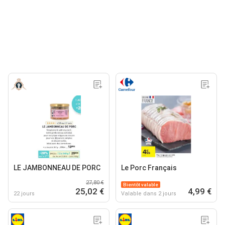
LE JAMBONNEAU DE PORC
Le Porc Français
27,80 €
Bientôt valable
25,02 €
4,99 €
22 jours
Valable dans 2 jours