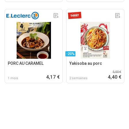
-20%
PORC AU CARAMEL
Yakisoba au porc
5,50 €
4,17 €
4,40 €
1 mois
2 semaines