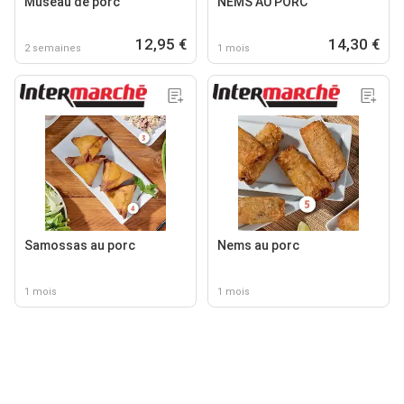
Museau de porc
NEMS AU PORC
12,95 €
14,30 €
2 semaines
1 mois
Samossas au porc
Nems au porc
1 mois
1 mois