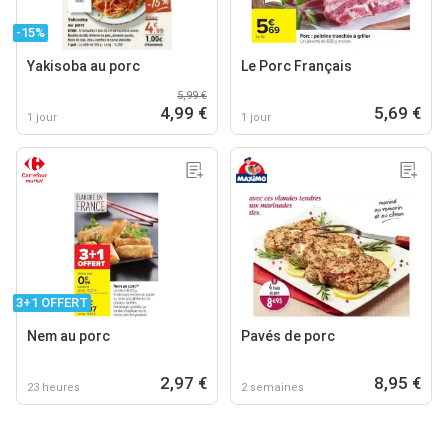
-15%
Yakisoba au porc
Le Porc Français
5,99 €
4,99 €
5,69 €
1 jour
1 jour
3+1 OFFERT
Nem au porc
Pavés de porc
2,97 €
8,95 €
23 heures
2 semaines