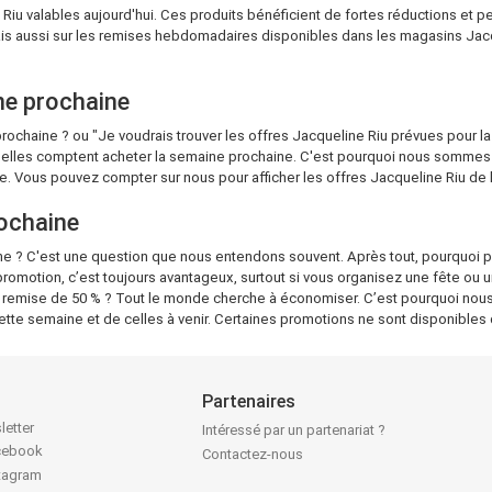
 Riu valables aujourd'hui. Ces produits bénéficient de fortes réductions e
mais aussi sur les remises hebdomadaires disponibles dans les magasins Jac
ne prochaine
rochaine ? ou "Je voudrais trouver les offres Jacqueline Riu prévues pour l
elles comptent acheter la semaine prochaine. C'est pourquoi nous sommes t
ble. Vous pouvez compter sur nous pour afficher les offres Jacqueline Riu de
rochaine
ine ? C'est une question que nous entendons souvent. Après tout, pourquoi 
e promotion, c’est toujours avantageux, surtout si vous organisez une fête o
e remise de 50 % ? Tout le monde cherche à économiser. C’est pourquoi nous 
ette semaine et de celles à venir. Certaines promotions ne sont disponibles 
Partenaires
letter
Intéressé par un partenariat ?
acebook
Contactez-nous
stagram