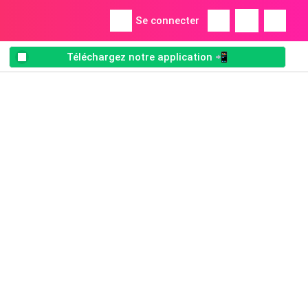
Se connecter
Téléchargez notre application 📲