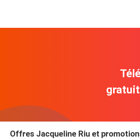
Télé
gratui
Offres Jacqueline Riu et promotion