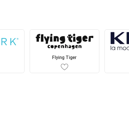
Flying Tiger