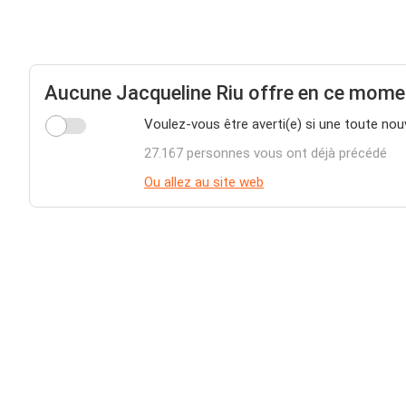
Aucune Jacqueline Riu offre en ce mome
Voulez-vous être averti(e) si une toute nouv
27.167 personnes vous ont déjà précédé
Ou allez au site web