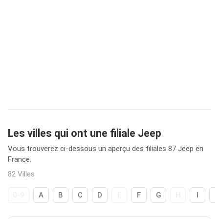
Les villes qui ont une filiale Jeep
Vous trouverez ci-dessous un aperçu des filiales 87 Jeep en
France.
82 Villes
0-9
A
B
C
D
E
F
G
H
I