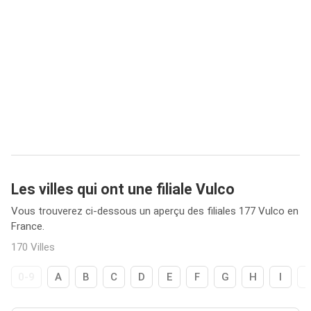
Les villes qui ont une filiale Vulco
Vous trouverez ci-dessous un aperçu des filiales 177 Vulco en
France.
170 Villes
0-9
A
B
C
D
E
F
G
H
I